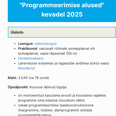
"Programmeerimise alused"
kevadel 2025
Üldinfo
Loengud:
videoloengud
Praktikumid
: vastavalt rühmale esmaspäeval või
kolmapäeval, vaata täpsemalt ÕIS-ist
Hindamisskeem
Lahenduste esitamise ja tagasiside andmise kohta vaata
Moodle'ist
Maht:
3 EAP (ca 78 tundi)
Õpiväljundid:
Kursuse läbinud õppija:
on motiveeritud kasutama arvutit ja koostama vajalikke
programme oma edasise stuudiumi vältel;
oskab programmeerimise baaskonstruktsioone
(hargnemine, tsükkel, alamprogramm) esitada
programmilõikudena;