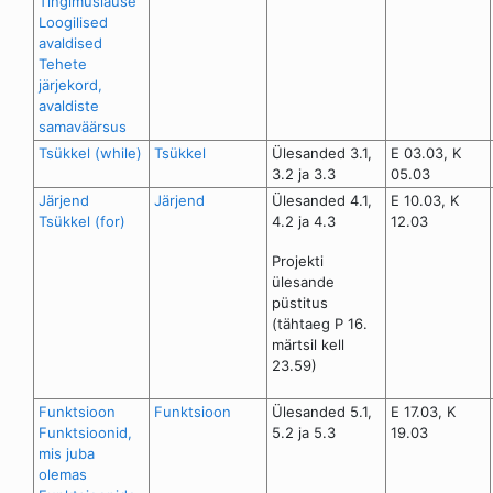
Tingimuslause
Loogilised
avaldised
Tehete
järjekord,
avaldiste
samaväärsus
Tsükkel (while)
Tsükkel
Ülesanded 3.1,
E 03.03, K
3.2 ja 3.3
05.03
Järjend
Järjend
Ülesanded 4.1,
E 10.03, K
Tsükkel (for)
4.2 ja 4.3
12.03
Projekti
ülesande
püstitus
(tähtaeg P 16.
märtsil kell
23.59)
Funktsioon
Funktsioon
Ülesanded 5.1,
E 17.03, K
Funktsioonid,
5.2 ja 5.3
19.03
mis juba
olemas