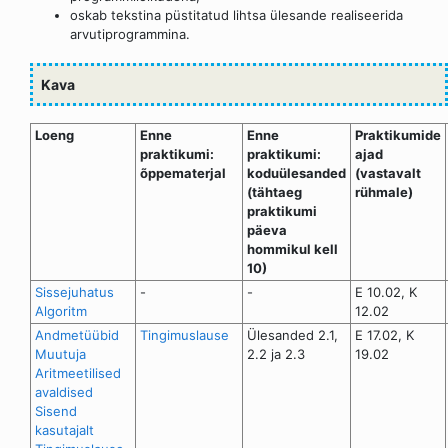
oskab tekstina püstitatud lihtsa ülesande realiseerida
arvutiprogrammina.
Kava
Loeng
Enne
Enne
Praktikumide
praktikumi:
praktikumi:
ajad
õppematerjal
koduülesanded
(vastavalt
(tähtaeg
rühmale)
praktikumi
päeva
hommikul kell
10)
Sissejuhatus
-
-
E 10.02, K
Algoritm
12.02
Andmetüübid
Tingimuslause
Ülesanded 2.1,
E 17.02, K
Muutuja
2.2 ja 2.3
19.02
Aritmeetilised
avaldised
Sisend
kasutajalt