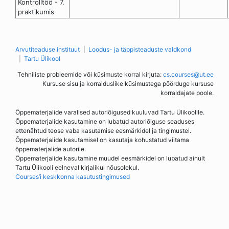
Kontrolltöö - 7.
praktikumis
Arvutiteaduse instituut
Loodus- ja täppisteaduste valdkond
Tartu Ülikool
Tehniliste probleemide või küsimuste korral kirjuta:
cs.courses@ut.ee
Kursuse sisu ja korralduslike küsimustega pöörduge kursuse
korraldajate poole.
Õppematerjalide varalised autoriõigused kuuluvad Tartu Ülikoolile.
Õppematerjalide kasutamine on lubatud autoriõiguse seaduses
ettenähtud teose vaba kasutamise eesmärkidel ja tingimustel.
Õppematerjalide kasutamisel on kasutaja kohustatud viitama
õppematerjalide autorile.
Õppematerjalide kasutamine muudel eesmärkidel on lubatud ainult
Tartu Ülikooli eelneval kirjalikul nõusolekul.
Courses’i keskkonna kasutustingimused