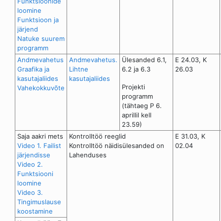
Funktsioonide
loomine
Funktsioon ja
järjend
Natuke suurem
programm
Andmevahetus
Andmevahetus.
Ülesanded 6.1,
E 24.03, K
Graafika ja
Lihtne
6.2 ja 6.3
26.03
kasutajaliides
kasutajaliides
Projekti
Vahekokkuvõte
programm
(tähtaeg P 6.
aprillil kell
23.59)
Saja aakri mets
Kontrolltöö reeglid
E 31.03, K
Video 1. Failist
Kontrolltöö näidisülesanded on
02.04
järjendisse
Lahenduses
Video 2.
Funktsiooni
loomine
Video 3.
Tingimuslause
koostamine