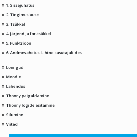
1. Sissejuhatus
2. Tingimuslause
3. Tsükkel
4. Järjend ja for-tsükkel
5. Funktsioon
6. Andmevahetus. Lihtne kasutajaliides
Loengud
Moodle
Lahendus
Thonny paigaldamine
Thonny logide esitamine
Silumine
Viited