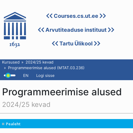
Courses.cs.ut.ee
Arvutiteaduse instituut
Tartu Ülikool
Kursused
2024/25 kevad
Programmeerimise alused (MTAT.03.236)
EN
Logi sisse
Programmeerimise alused
2024/25 kevad
Pealeht