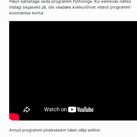
Palun katsetage seda programmi Pythoniga. Kui eelnevas näites
midagi segaseks jäi, siis vaadake kokkuvõtvat videot programmi
koostamise kohta:
Antud programmi plokkskeem näeb välja selline: