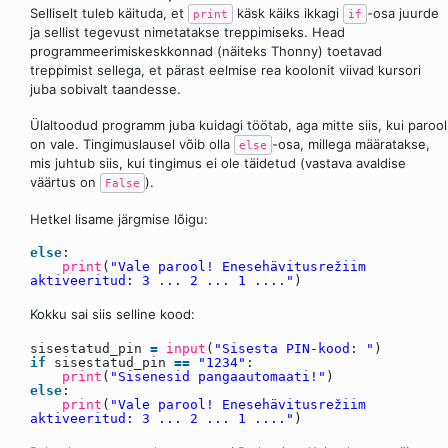
Selliselt tuleb käituda, et
käsk käiks ikkagi
-osa juurde
print
if
ja sellist tegevust nimetatakse treppimiseks. Head
programmeerimiskeskkonnad (näiteks Thonny) toetavad
treppimist sellega, et pärast eelmise rea koolonit viivad kursori
juba sobivalt taandesse.
Ülaltoodud programm juba kuidagi töötab, aga mitte siis, kui parool
on vale. Tingimuslausel võib olla
-osa, millega määratakse,
else
mis juhtub siis, kui tingimus ei ole täidetud (vastava avaldise
väärtus on
).
False
Hetkel lisame järgmise lõigu:
else
:
print
(
"Vale parool! Enesehävitusrežiim
aktiveeritud: 3 ... 2 ... 1 ...."
)
Kokku sai siis selline kood:
sisestatud_pin
=
input
(
"Sisesta PIN-kood: "
)
if
sisestatud_pin
=
=
"1234"
:
print
(
"Sisenesid pangaautomaati!"
)
else
:
print
(
"Vale parool! Enesehävitusrežiim
aktiveeritud: 3 ... 2 ... 1 ...."
)