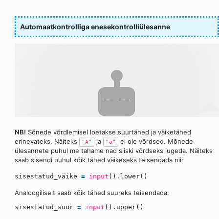
Automaatkontrolliga enesekontrolliülesanne
NB!
Sõnede võrdlemisel loetakse suurtähed ja väiketähed
erinevateks. Näiteks
ja
ei ole võrdsed. Mõnede
"A"
"a"
ülesannete puhul me tahame nad siiski võrdseks lugeda. Näiteks
saab sisendi puhul kõik tähed väikeseks teisendada nii:
sisestatud_väike
=
input
().lower()
Analoogiliselt saab kõik tähed suureks teisendada:
sisestatud_suur
=
input
().upper()