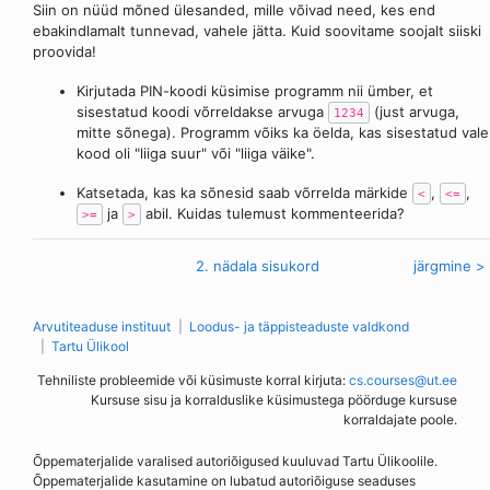
Siin on nüüd mõned ülesanded, mille võivad need, kes end
ebakindlamalt tunnevad, vahele jätta. Kuid soovitame soojalt siiski
proovida!
Kirjutada PIN-koodi küsimise programm nii ümber, et
sisestatud koodi võrreldakse arvuga
(just arvuga,
1234
mitte sõnega). Programm võiks ka öelda, kas sisestatud vale
kood oli "liiga suur" või "liiga väike".
Katsetada, kas ka sõnesid saab võrrelda märkide
,
,
<
<=
ja
abil. Kuidas tulemust kommenteerida?
>=
>
< eelmine
2. nädala sisukord
järgmine >
Arvutiteaduse instituut
Loodus- ja täppisteaduste valdkond
Tartu Ülikool
Tehniliste probleemide või küsimuste korral kirjuta:
cs.courses@ut.ee
Kursuse sisu ja korralduslike küsimustega pöörduge kursuse
korraldajate poole.
Õppematerjalide varalised autoriõigused kuuluvad Tartu Ülikoolile.
Õppematerjalide kasutamine on lubatud autoriõiguse seaduses