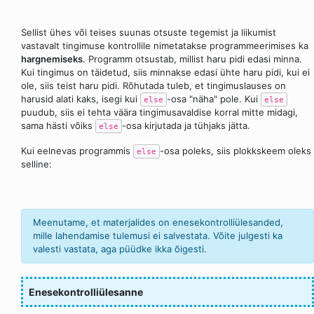
Sellist ühes või teises suunas otsuste tegemist ja liikumist
vastavalt tingimuse kontrollile nimetatakse programmeerimises ka
hargnemiseks
. Programm otsustab, millist haru pidi edasi minna.
Kui tingimus on täidetud, siis minnakse edasi ühte haru pidi, kui ei
ole, siis teist haru pidi. Rõhutada tuleb, et tingimuslauses on
harusid alati kaks, isegi kui
-osa "näha" pole. Kui
else
else
puudub, siis ei tehta väära tingimusavaldise korral mitte midagi,
sama hästi võiks
-osa kirjutada ja tühjaks jätta.
else
Kui eelnevas programmis
-osa poleks, siis plokkskeem oleks
else
selline:
Meenutame, et materjalides on enesekontrolliülesanded,
mille lahendamise tulemusi ei salvestata. Võite julgesti ka
valesti vastata, aga püüdke ikka õigesti.
Enesekontrolliülesanne