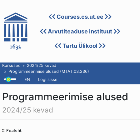
Courses.cs.ut.ee
Arvutiteaduse instituut
Tartu Ülikool
Kursused
2024/25 kevad
Programmeerimise alused (MTAT.03.236)
EN
Logi sisse
Programmeerimise alused
2024/25 kevad
Pealeht