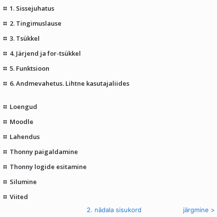
1. Sissejuhatus
2. Tingimuslause
3. Tsükkel
4. Järjend ja for-tsükkel
5. Funktsioon
6. Andmevahetus. Lihtne kasutajaliides
Loengud
Moodle
Lahendus
Thonny paigaldamine
Thonny logide esitamine
Silumine
Viited
< eelmine
2. nädala sisukord
järgmine >