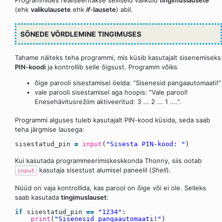
(ehk
valikulausete
ehk
if
-lausete
) abil.
SÕNEDE VÕRDLEMINE TINGIMUSES
Tahame näiteks teha programmi, mis küsib kasutajalt sisenemiseks
PIN-koodi
ja kontrollib selle õigsust. Programm võiks
õige parooli sisestamisel öelda: “Sisenesid pangaautomaati!”
vale parooli sisestamisel aga hoopis: “Vale parool!
Enesehävitusrežiim aktiveeritud: 3 ... 2 ... 1 ....”.
Programmi alguses tuleb kasutajalt PIN-kood küsida, seda saab
teha järgmise lausega:
sisestatud_pin
=
input
(
"Sisesta PIN-kood: "
)
Kui kasutada programmeerimiskeskkonda Thonny, siis ootab
kasutaja sisestust alumisel paneelil (
Shell
).
input
Nüüd on vaja kontrollida, kas parool on õige või ei ole. Selleks
saab kasutada
tingimuslauset
:
if
sisestatud_pin
=
=
"1234"
:
print
(
"Sisenesid pangaautomaati!"
)