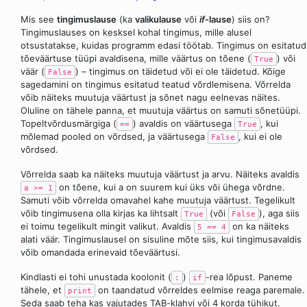
Mis see
tingimuslause
(ka
valikulause
või
if
-lause
) siis on?
Tingimuslauses on kesksel kohal tingimus, mille alusel
otsustatakse, kuidas programm edasi töötab. Tingimus on esitatud
tõeväärtuse tüüpi avaldisena, mille väärtus on tõene (
) või
True
väär (
) – tingimus on täidetud või ei ole täidetud. Kõige
False
sagedamini on tingimus esitatud teatud võrdlemisena. Võrrelda
võib näiteks muutuja väärtust ja sõnet nagu eelnevas näites.
Oluline on tähele panna, et muutuja väärtus on samuti sõnetüüpi.
Topeltvõrdusmärgiga (
) avaldis on väärtusega
, kui
==
True
mõlemad pooled on võrdsed, ja väärtusega
, kui ei ole
False
võrdsed.
Võrrelda saab ka näiteks muutuja väärtust ja arvu. Näiteks avaldis
on tõene, kui a on suurem kui üks või ühega võrdne.
a >= 1
Samuti võib võrrelda omavahel kahe muutuja väärtust. Tegelikult
võib tingimusena olla kirjas ka lihtsalt
(või
), aga siis
True
False
ei toimu tegelikult mingit valikut. Avaldis
on ka näiteks
5 == 4
alati väär. Tingimuslausel on sisuline mõte siis, kui tingimusavaldis
võib omandada erinevaid tõeväärtusi.
Kindlasti ei tohi unustada koolonit (
)
-rea lõpust. Paneme
:
if
tähele, et
on taandatud võrreldes eelmise reaga paremale.
print
Seda saab teha kas vajutades TAB-klahvi või 4 korda tühikut.