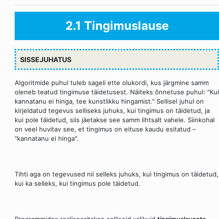
2.1 Tingimuslause
SISSEJUHATUS
Algoritmide puhul tuleb sageli ette olukordi, kus järgmine samm
oleneb teatud tingimuse täidetusest. Näiteks õnnetuse puhul: "Kui
kannatanu ei hinga, tee kunstlikku hingamist." Sellisel juhul on
kirjeldatud tegevus selliseks juhuks, kui tingimus on täidetud, ja
kui pole täidetud, siis jäetakse see samm lihtsalt vahele. Siinkohal
on veel huvitav see, et tingimus on eituse kaudu esitatud –
"kannatanu ei hinga".
Tihti aga on tegevused nii selleks juhuks, kui tingimus on täidetud,
kui ka selleks, kui tingimus pole täidetud.
Programmides realiseeritakse selliseid valikuid
tingimuslausete