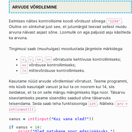
ARVUDE VÕRDLEMINE
Eelmises näites kontrollisime koodi võrdsust sõnega
.
"1234"
Oluline on siinkohal just see, et jutumärgid teevad sellest muidu
arvuna näivast asjast sõne. Loomulik on aga paljusid asju käsitleda
ka arvuna.
Tingimusi saab (muuhulgas) moodustada järgmiste märkidega:
,
,
,
võrratuste kehtivuse kontrollimiseks;
<
>
<=
>=
võrdsuse kontrollimiseks;
==
mittevõrdsuse kontrollimiseks.
!=
Kasutame nüüd arvude võrdlemisel võrratust. Teeme programmi,
mis küsib kasutajalt vanust ja kui ta on noorem kui 14, siis
öeldakse, et ta on selle mängu mängimiseks liiga noor. Täisarvu
sisestamiseks peame sisendiks saadud sõne täisarvuks
teisendama. Seda saab teha funktsiooniga
. Näiteks:
int
arv =
.
int(input())
vanus
=
int
(
input
(
"Kui vana oled?"
))
if
vanus <
14
:
print
(
"Oled natukene noor edasipääsuks."
)