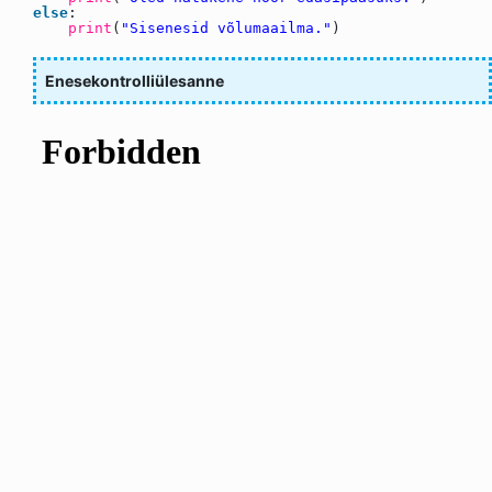
else
:
print
(
"Sisenesid võlumaailma."
)
Enesekontrolliülesanne