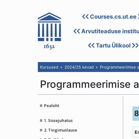
Courses.cs.ut.ee
Arvutiteaduse instit
Tartu Ülikool
Kursused
2024/25 kevad
Programmeerimise a
Programmeerimise 
Pealeht
8
1. Sissejuhatus
2. Tingimuslause
E