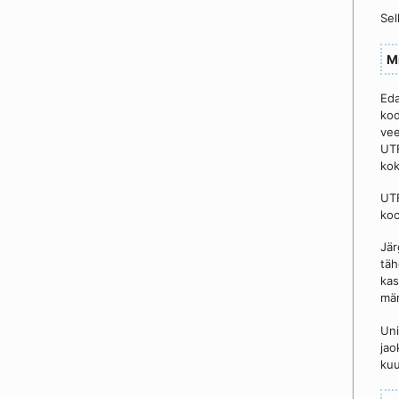
Sel
Mi
Eda
ko
vee
UTF
kok
UTF
koo
Jär
täh
kas
mär
Uni
jao
kuu