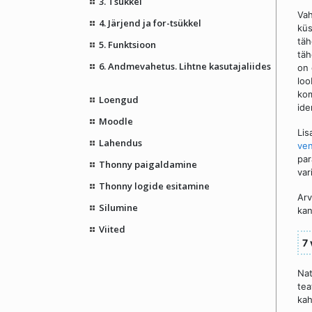
3. Tsükkel
Vah
4. Järjend ja for-tsükkel
küs
täh
5. Funktsioon
täh
6. Andmevahetus. Lihtne kasutajaliides
on 
loo
kom
Loengud
ide
Moodle
Lis
Lahendus
ve
par
Thonny paigaldamine
var
Thonny logide esitamine
Arv
Silumine
kan
Viited
7 
Nat
tea
kah