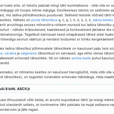
el tuleb ette, et tekstis paistab mingi täht kummalisena - võib-olla on
imärgiga või hoopis mitme märgiga. Eestikeelses tekstis on sellisteks as
ed, mis ladina põhitähestikus puuduvad. Selliseid teistele võõraid tähti 
estikes. Näiteks on
poola tähestikus
ą, ć, ę, ł, ń, ó, ś, ź, ż,
saksa keeles
eriti arvutitega seoses mõnevõrra rohkem muresid kui ladina tähestiku
butud - näiteks kriipsukesed, kaarekesed ja konksukesed jäetakse ära 
binatsiooniga. Tegelikult kannavad need omapärased tähed siiski lisaks 
ntiteediga seotud väärtust ja nendest loobumist ei tohiks kergekäeliselt
aks ladina tähestikul põhinevatele tähestikele on kasutusel palju teisi
ne
,
ukraina
ja
valgevene
tähestikud on sarnased, aga mitte viimse tähe
alleelselt erinevaid tähestikke. Nii on näiteks
serbia keele
puhul kasutusel
iandid.
estades, et mitmetes keeltes on kasutusel hieroglüüfid, mida võib olla 
di tähestikes), on tegemist tuhandete erinevate märkidega, mida maail
või 8 bitti. ASCII jt
uke lihtsustatult võib öelda, et arvutis kujutatakse tähti (ja teisigi mär
tud standardit selleks, et konkreetne täht paistaks ka mujal sellisena n
endarvuks ja jälle tagasi.