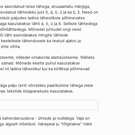
 see asendatud teise tähega, arusaamatu märgiga,
endatud tähtedeks just õ, ä, ö, ü ja ka š, ž. Need on
leidub paljudes ladina tähestikule põhinevates
aga kasutatakse tähti ä, ö, ü ja ß. Selliste tähtedega
 põhitähtedega. Mõnedel juhtudel ongi neist
või täht asendatakse mingite tähtede
keelelisele tähendusele ka teatud ajaloo ja
 ette võtta.
 süsteeme, milledel omakorda alamsüsteeme. Näiteks
ni samad. Mõnede keelte puhul kasutatakse
 nii ladina tähestikul kui ka kirillitsal põhinevad
väga palju (eriti võrreldes paarikümne tähega meie
mas tekstide kirjapanekuks kasutatakse.
ke) kahendarvudena - ühtede ja nullidega. Vaja on
agu algselt mõeldud. Vahepeal ju "tõlgitakse" märk