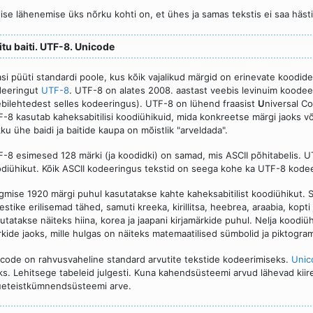
lise lähenemise üks nõrku kohti on, et ühes ja samas tekstis ei saa häst
tu baiti. UTF-8. Unicode
si püüti standardi poole, kus kõik vajalikud märgid on erinevate koodide
deeringut
UTF-8
. UTF-8 on alates 2008. aastast veebis levinuim koode
bilehtedest selles kodeeringus). UTF-8 on lühend fraasist
U
niversal C
-8 kasutab kaheksabitilisi koodiühikuid, mida konkreetse märgi jaoks võ
ku ühe baidi ja baitide kaupa on mõistlik "arveldada".
-8 esimesed 128 märki (ja koodidki) on samad, mis ASCII põhitabelis. UT
diühikut. Kõik ASCII kodeeringus tekstid on seega kohe ka UTF-8 kode
gmise 1920 märgi puhul kasutatakse kahte kaheksabitilist koodiühikut. S
estike erilisemad tähed, samuti kreeka, kirillitsa, heebrea, araabia, kopt
utatakse näiteks hiina, korea ja jaapani kirjamärkide puhul. Nelja koodiü
kide jaoks, mille hulgas on näiteks matemaatilised sümbolid ja piktogra
code on rahvusvaheline standard arvutite tekstide kodeerimiseks.
Unico
ks. Lehitsege tabeleid julgesti. Kuna kahendsüsteemi arvud lähevad kiires
eteistkümnendsüsteemi arve.