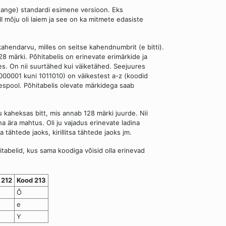
hange) standardi esimene versioon. Eks
II mõju oli laiem ja see on ka mitmete edasiste
ahendarvu, milles on seitse kahendnumbrit (e bitti).
 128 märki. Põhitabelis on erinevate erimärkide ja
es. On nii suurtähed kui väiketähed. Seejuures
0001 kuni 1011010) on väikestest a-z (koodid
spool. Põhitabelis olevate märkidega saab
gu kaheksas bitt, mis annab 128 märki juurde. Nii
na ära mahtus. Oli ju vajadus erinevate ladina
tähtede jaoks, kirillitsa tähtede jaoks jm.
itabelid, kus sama koodiga võisid olla erinevad
 212
Kood 213
Õ
е
Υ