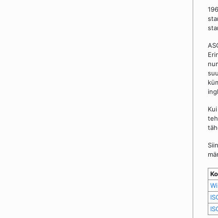
196
sta
sta
ASC
Eri
num
suu
küm
ing
Kui
teh
täh
Sii
mär
Ko
Wi
IS
IS