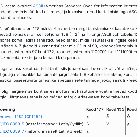
3. aastal avaldati
ASCII
(American Standard Code for Information Interc
ndardiseerimispüüdeid oli ennegi ja lokaalselt need ka toimisid, aga ASC
ndardite aluseks.
II põhitabelis on 128 märki. Konkreetse märgi tähistamiseks kasutakse k
7
nevaid võimalusi on sellisel juhul 128 (= 2
) ja nii ongi ASCII põhitabelis
brite kõrval ladina tähestiku need tähed, mida kasutatakse inglise keel
rtähed A-Z (koodid kümnendsüsteemis 65 kuni 90, kahendsüsteemis 100
nendsüsteemis 97 kuni 122, kahendsüsteemis 1100001 kuni 1111010) ee
liskeelseid tekste juba kenasti kirja panna.
 aga tahaks kasutada teisi tähti, siis juba ei saa. Loomulik oli võtta män
tigi, aga võimalikke kandidaate järgmisele 128 kohale oli rohkem, kui sin
estikul baseeruvate tähestike spetsiaalsete tähtede jaoks, samuti kreeka 
n oligi hargnemise koht selles mõttes, et kasutusele võeti erinevad kood
gid. Järgnevas tabelis on mõned märgid erinevatest kooditabelitest.
deering
Kood 177
Kood 195
Kood
ndows-1252 (CP1252)
±
Ã
Ô
O/IEC 8859-5
(mitteformaalselt Latin/Cyrillic)
Б
У
д
O/IEC 8859-7
(mitteformaalselt Latin/Greek)
±
Γ
Τ