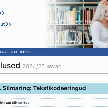
uut
lused (MTAT.03.236)
alused
2024/25 kevad
. Silmaring: Tekstikodeeringud
rinevad tähestikud