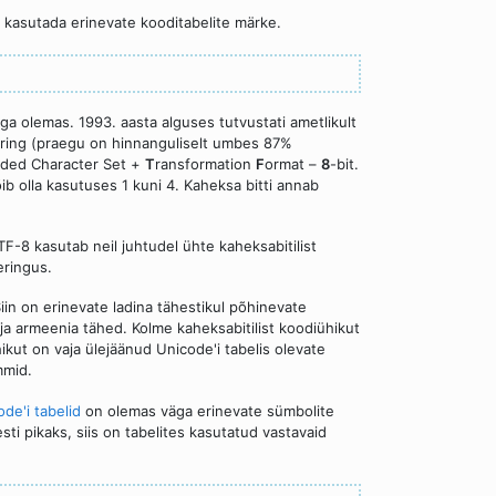
i kasutada erinevate kooditabelite märke.
ga olemas. 1993. aasta alguses tutvustati ametlikult
ering (praegu on hinnanguliselt umbes 87%
oded Character Set +
T
ransformation
F
ormat –
8
-bit.
ib olla kasutuses 1 kuni 4. Kaheksa bitti annab
F-8 kasutab neil juhtudel ühte kaheksabitilist
eringus.
iin on erinevate ladina tähestikul põhinevate
i ja armeenia tähed. Kolme kaheksabitilist koodiühikut
hikut on vaja ülejäänud Unicode'i tabelis olevate
mmid.
de'i tabelid
on olemas väga erinevate sümbolite
ti pikaks, siis on tabelites kasutatud vastavaid