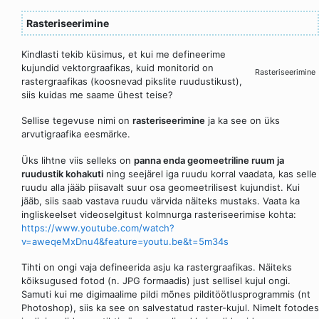
Rasteriseerimine
Kindlasti tekib küsimus, et kui me defineerime
kujundid vektorgraafikas, kuid monitorid on
Rasteriseerimine
rastergraafikas (koosnevad pikslite ruudustikust),
siis kuidas me saame ühest teise?
Sellise tegevuse nimi on
rasteriseerimine
ja ka see on üks
arvutigraafika eesmärke.
Üks lihtne viis selleks on
panna enda geomeetriline ruum ja
ruudustik kohakuti
ning seejärel iga ruudu korral vaadata, kas selle
ruudu alla jääb piisavalt suur osa geomeetrilisest kujundist. Kui
jääb, siis saab vastava ruudu värvida näiteks mustaks. Vaata ka
ingliskeelset videoselgitust kolmnurga rasteriseerimise kohta:
https://www.youtube.com/watch?
v=aweqeMxDnu4&feature=youtu.be&t=5m34s
Tihti on ongi vaja defineerida asju ka rastergraafikas. Näiteks
kõiksugused fotod (n. JPG formaadis) just sellisel kujul ongi.
Samuti kui me digimaalime pildi mõnes pilditöötlusprogrammis (nt
Photoshop), siis ka see on salvestatud raster-kujul. Nimelt fotodes