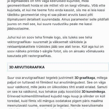
ja digimaalides on tihti väga keerulised kujundid, mida
geomeetriliselt hoida ei ole mõtet või on isegi võimatu. Võib ette
kujutada, et kui me teeme foto enda kassist, siis me ei leia kassi
täielikku geomeetriat ning ei saa pärast arvutis kassi pilti
lõpmatuseni detailselt suurendada. Ainus parameeter selle pildifaili
juures on meil see, kui suure ruudustiku peale me kassi
jäädvustasime.
Juhul kui on soov teha firmale logo, siis tuleks see teha
vektorgraafikas- suuremalt ja väiksemalt särkidele ja
reklaamlplakatitele trükkides jääb see alati terav. Küll aga kui on
soov näiteks printida t-särgile fotot, siis on ainsaks võimaluseks
kasutada pilti rastergraafikas.
3D ARVUTIGRAAFIKA
Suur osa arvutigraafikast tegeleb justnimelt
3D graafikaga
, millega
paljud on tuttavad nii filmidest kui arvutimängudest. See on väga
suur valdkond, mille jaoks on ülikoolides tihti eraldi erialad. Samuti
on see ka valdkond, kus tehakse palju koostööd
3D kunstnikega
.
Erinevad kolmemõõtmelised kujudid nagu kuup ja silinder on küll
toredad, kuid filmis või mängus oodatakse pigem päris maailma
meenutavaid ruume, esemeid ja tegelasi. Nende keerulisemate