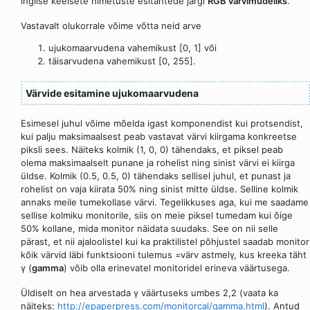
inglise keelsete nimetuste esitähtede järgi
RGB värvimudeliks
.
Vastavalt olukorrale võime võtta neid arve
ujukomaarvudena vahemikust [0, 1] või
täisarvudena vahemikust [0, 255].
Värvide esitamine ujukomaarvudena
Esimesel juhul võime mõelda igast komponendist kui protsendist,
kui palju maksimaalsest peab vastavat värvi kiirgama konkreetse
piksli sees. Näiteks kolmik (1, 0, 0) tähendaks, et piksel peab
olema maksimaalselt punane ja rohelist ning sinist värvi ei kiirga
üldse. Kolmik (0.5, 0.5, 0) tähendaks sellisel juhul, et punast ja
rohelist on vaja kiirata 50% ning sinist mitte üldse. Selline kolmik
annaks meile tumekollase värvi. Tegelikkuses aga, kui me saadame
sellise kolmiku monitorile, siis on meie piksel tumedam kui õige
50% kollane, mida monitor näidata suudaks. See on nii selle
pärast, et nii ajaloolistel kui ka praktilistel põhjustel saadab monitor
kõik värvid läbi funktsiooni tulemus =värv astmelγ, kus kreeka täht
γ (
gamma
) võib olla erinevatel monitoridel erineva väärtusega.
Üldiselt on hea arvestada γ väärtuseks umbes 2,2 (vaata ka
näiteks:
http://epaperpress.com/monitorcal/gamma.html
). Antud