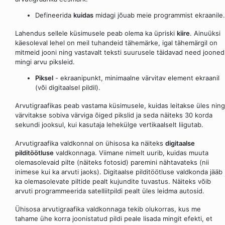
Defineerida
kuidas
midagi jõuab meie programmist ekraanile.
Lahendus sellele küsimusele peab olema ka üpriski
kiire
. Ainuüksi
käesoleval lehel on meil tuhandeid tähemärke, igal tähemärgil on
mitmeid jooni ning vastavalt teksti suurusele täidavad need jooned
mingi arvu piksleid.
Piksel
- ekraanipunkt, minimaalne värvitav element ekraanil
(või digitaalsel pildil).
Arvutigraafikas peab vastama küsimusele, kuidas leitakse üles ning
värvitakse sobiva värviga õiged pikslid ja seda näiteks 30 korda
sekundi jooksul, kui kasutaja lehekülge vertikaalselt liigutab.
Arvutigraafika valdkonnal on ühisosa ka näiteks
digitaalse
pilditöötluse
valdkonnaga. Viimane nimelt uurib, kuidas muuta
olemasolevaid pilte (näiteks fotosid) paremini nähtavateks (nii
inimese kui ka arvuti jaoks). Digitaalse pilditöötluse valdkonda jääb
ka olemasolevate piltide pealt kujundite tuvastus. Näiteks võib
arvuti programmeerida satelliitpildi pealt üles leidma autosid.
Ühisosa arvutigraafika valdkonnaga tekib olukorras, kus me
tahame ühe korra joonistatud pildi peale lisada mingit efekti, et