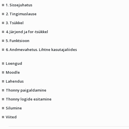
1. Sissejuhatus
2. Tingimuslause
3. Tsükkel
4. Järjend ja for-tsükkel
5. Funktsioon
6. Andmevahetus. Lihtne kasutajaliides
Loengud
Moodle
Lahendus
Thonny paigaldamine
Thonny logide esitamine
Silumine
Viited