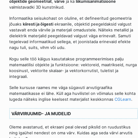
objektide geomeetriat
,
värve
ja ka
liikumisanimatsioone
valmistavadki 3D kunstnikud.
Informaatika seisukohast on oluline, et defineeritud geomeetria
jõuaks
kiiresti ja õigesti
ekraanile, objektid peegeldaksid valgust
vastavalt enda värvile ja materjali omadustele. Näiteks metallid ja
dielektrik materjalid peegeldavad valgust väga erinevalt. Samuti
tegelevad informaatikud sellega, et joonistada erinevaid efekte
nagu tuli, suits, vihm või udu.
Kogu selle töö käigus kasutatakse programmeerimises palju
matemaatilisi objekte ja funktsioone: vektoreid, maatrikseid, nurga
koosinust, vektorite skalaar- ja vektorkorrutist, tuletist ja
integraali.
Selle kursuse raames me väga sügavuti arvutigraafika
matemaatikasse ei lähe. Küll aga huvilistel on võimalus selle kohta
lugeda näiteks inglise keelsest materjalist keskkonnas
CGLearn
.
VÄRVIRUUMID- JA MUDELID
Oleme avastanud, et ekraani peal olevad pikslid on ruudustikus
ning igaühel nendest on oma värv. Kuidas aga seda värvi arvutis