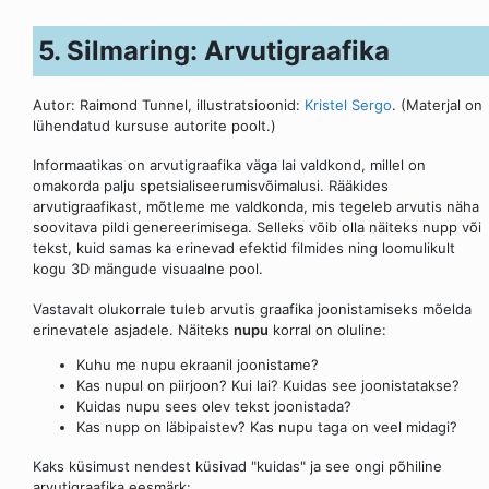
5. Silmaring: Arvutigraafika
Autor: Raimond Tunnel, illustratsioonid:
Kristel Sergo
. (Materjal on
lühendatud kursuse autorite poolt.)
Informaatikas on arvutigraafika väga lai valdkond, millel on
omakorda palju spetsialiseerumisvõimalusi. Rääkides
arvutigraafikast, mõtleme me valdkonda, mis tegeleb arvutis näha
soovitava pildi genereerimisega. Selleks võib olla näiteks nupp või
tekst, kuid samas ka erinevad efektid filmides ning loomulikult
kogu 3D mängude visuaalne pool.
Vastavalt olukorrale tuleb arvutis graafika joonistamiseks mõelda
erinevatele asjadele. Näiteks
nupu
korral on oluline:
Kuhu me nupu ekraanil joonistame?
Kas nupul on piirjoon? Kui lai? Kuidas see joonistatakse?
Kuidas nupu sees olev tekst joonistada?
Kas nupp on läbipaistev? Kas nupu taga on veel midagi?
Kaks küsimust nendest küsivad "kuidas" ja see ongi põhiline
arvutigraafika eesmärk: