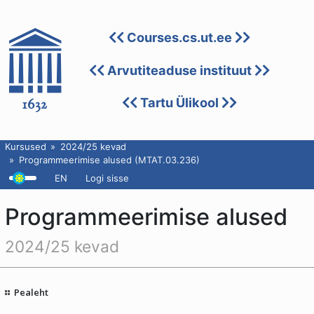
Courses.cs.ut.ee
Arvutiteaduse instituut
Tartu Ülikool
Kursused
2024/25 kevad
Programmeerimise alused (MTAT.03.236)
EN
Logi sisse
Programmeerimise alused
2024/25 kevad
Pealeht