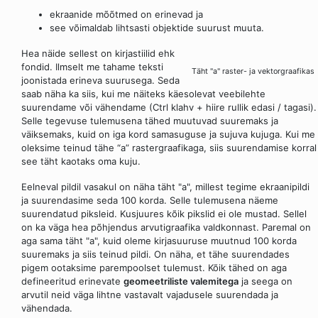
ekraanide mõõtmed on erinevad ja
see võimaldab lihtsasti objektide suurust muuta.
Hea näide sellest on kirjastiilid ehk
fondid. Ilmselt me tahame teksti
Täht "a" raster- ja vektorgraafikas
joonistada erineva suurusega. Seda
saab näha ka siis, kui me näiteks käesolevat veebilehte
suurendame või vähendame (Ctrl klahv + hiire rullik edasi / tagasi).
Selle tegevuse tulemusena tähed muutuvad suuremaks ja
väiksemaks, kuid on iga kord samasuguse ja sujuva kujuga. Kui me
oleksime teinud tähe “a” rastergraafikaga, siis suurendamise korral
see täht kaotaks oma kuju.
Eelneval pildil vasakul on näha täht "a", millest tegime ekraanipildi
ja suurendasime seda 100 korda. Selle tulemusena näeme
suurendatud piksleid. Kusjuures kõik pikslid ei ole mustad. Sellel
on ka väga hea põhjendus arvutigraafika valdkonnast. Paremal on
aga sama täht "a", kuid oleme kirjasuuruse muutnud 100 korda
suuremaks ja siis teinud pildi. On näha, et tähe suurendades
pigem ootaksime parempoolset tulemust. Kõik tähed on aga
defineeritud erinevate
geomeetriliste valemitega
ja seega on
arvutil neid väga lihtne vastavalt vajadusele suurendada ja
vähendada.