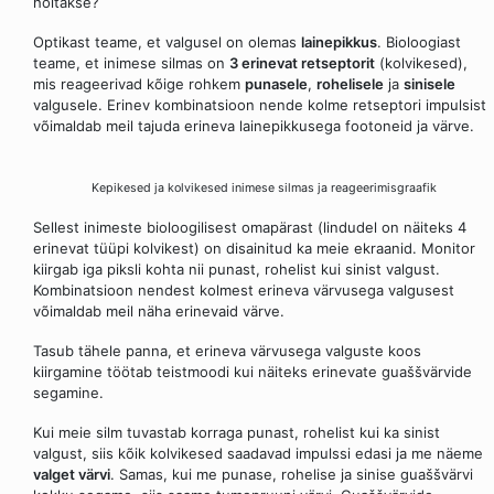
hoitakse?
Optikast teame, et valgusel on olemas
lainepikkus
. Bioloogiast
teame, et inimese silmas on
3 erinevat retseptorit
(kolvikesed),
mis reageerivad kõige rohkem
punasele
,
rohelisele
ja
sinisele
valgusele. Erinev kombinatsioon nende kolme retseptori impulsist
võimaldab meil tajuda erineva lainepikkusega footoneid ja värve.
Kepikesed ja kolvikesed inimese silmas ja reageerimisgraafik
Sellest inimeste bioloogilisest omapärast (lindudel on näiteks 4
erinevat tüüpi kolvikest) on disainitud ka meie ekraanid. Monitor
kiirgab iga piksli kohta nii punast, rohelist kui sinist valgust.
Kombinatsioon nendest kolmest erineva värvusega valgusest
võimaldab meil näha erinevaid värve.
Tasub tähele panna, et erineva värvusega valguste koos
kiirgamine töötab teistmoodi kui näiteks erinevate guaššvärvide
segamine.
Kui meie silm tuvastab korraga punast, rohelist kui ka sinist
valgust, siis kõik kolvikesed saadavad impulssi edasi ja me näeme
valget värvi
. Samas, kui me punase, rohelise ja sinise guaššvärvi