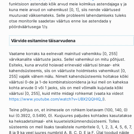
funktsioon astendab kõik arvud meie kolmikus astendajaga γ ja
kuna meie arvud on vahemikust [0, 1], siis nende väärtused
muutuvad väiksemateks. Selle probleemi lahendamiseks tuleks
otse monitorile saadetav väärtus enne ise astendada γ
pöördväärtusega 1/γ.
Värvide esitamine täisarvudena
Vaatame korraks ka eelnevalt mainitud vahemikku [0, 255]
värvikanalite väärtuste jaoks. Sellel vahemikul on mitu põhjust.
Esiteks, kuna arvutid hoiavad erinevaid väärtusi binaar- ehk
kahendsüsteemis, siis on väärtuste hoidmiseks vahemikust [0,
255] vajalik vähem mälu. Nimelt kahendsüsteemis hoitakse kõiki
väärtusi 0-de ja 1-de kombinatsioonidena ja kui meil on kaheksa
kohta arvude 0 või 1 jaoks, siis on meil võimalik kujutada kõiki
väärtusi [0, 255], kuid mitte midagi rohkemat (vaata ka videot
https://www.youtube.com/watch?v=UBX2QQHlQ_I
).
Teine põhjus on, et inimesele on rohkem loetavam (100, 140, 0)
kui (0.3922, 0.5490, 0). Kusjuures paljudes kohtades kasutatakse
ka heksadetsimaal- ehk kuueteistkümnendsüsteemi. Tolles
süsteemis on meil lisaks tavalistele numbritele 0, 1, 2, 3, 4, 5, 6, 7,
8 ja 9 ka veel juures numbrid A, B, C, D, E ja F. Ülal toodud näide