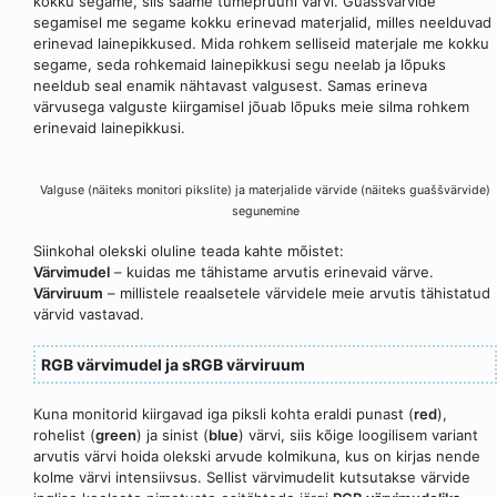
kokku segame, siis saame tumepruuni värvi. Guaššvärvide
segamisel me segame kokku erinevad materjalid, milles neelduvad
erinevad lainepikkused. Mida rohkem selliseid materjale me kokku
segame, seda rohkemaid lainepikkusi segu neelab ja lõpuks
neeldub seal enamik nähtavast valgusest. Samas erineva
värvusega valguste kiirgamisel jõuab lõpuks meie silma rohkem
erinevaid lainepikkusi.
Valguse (näiteks monitori pikslite) ja materjalide värvide (näiteks guaššvärvide)
segunemine
Siinkohal olekski oluline teada kahte mõistet:
Värvimudel
– kuidas me tähistame arvutis erinevaid värve.
Värviruum
– millistele reaalsetele värvidele meie arvutis tähistatud
värvid vastavad.
RGB värvimudel ja sRGB värviruum
Kuna monitorid kiirgavad iga piksli kohta eraldi punast (
red
),
rohelist (
green
) ja sinist (
blue
) värvi, siis kõige loogilisem variant
arvutis värvi hoida olekski arvude kolmikuna, kus on kirjas nende
kolme värvi intensiivsus. Sellist värvimudelit kutsutakse värvide