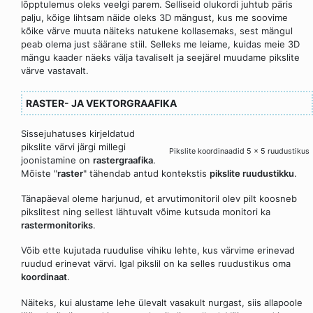
lõpptulemus oleks veelgi parem. Selliseid olukordi juhtub päris
palju, kõige lihtsam näide oleks 3D mängust, kus me soovime
kõike värve muuta näiteks natukene kollasemaks, sest mängul
peab olema just säärane stiil. Selleks me leiame, kuidas meie 3D
mängu kaader näeks välja tavaliselt ja seejärel muudame pikslite
värve vastavalt.
RASTER- JA VEKTORGRAAFIKA
Sissejuhatuses kirjeldatud
pikslite värvi järgi millegi
Pikslite koordinaadid 5 x 5 ruudustikus
joonistamine on
rastergraafika
.
Mõiste "
raster
" tähendab antud kontekstis
pikslite ruudustikku
.
Tänapäeval oleme harjunud, et arvutimonitoril olev pilt koosneb
pikslitest ning sellest lähtuvalt võime kutsuda monitori ka
rastermonitoriks
.
Võib ette kujutada ruudulise vihiku lehte, kus värvime erinevad
ruudud erinevat värvi. Igal pikslil on ka selles ruudustikus oma
koordinaat
.
Näiteks, kui alustame lehe ülevalt vasakult nurgast, siis allapoole