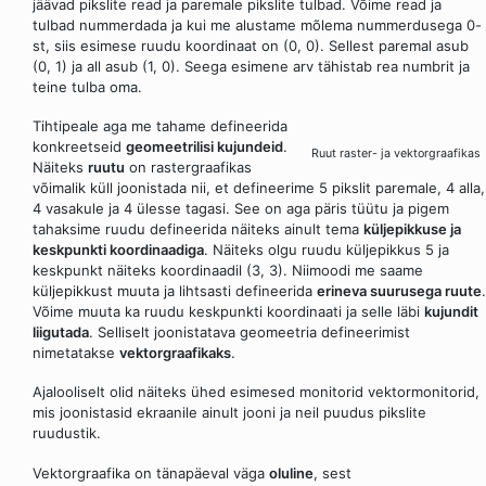
jäävad pikslite read ja paremale pikslite tulbad. Võime read ja
tulbad nummerdada ja kui me alustame mõlema nummerdusega 0-
st, siis esimese ruudu koordinaat on (0, 0). Sellest paremal asub
(0, 1) ja all asub (1, 0). Seega esimene arv tähistab rea numbrit ja
teine tulba oma.
Tihtipeale aga me tahame defineerida
konkreetseid
geomeetrilisi kujundeid
.
Ruut raster- ja vektorgraafikas
Näiteks
ruutu
on rastergraafikas
võimalik küll joonistada nii, et defineerime 5 pikslit paremale, 4 alla,
4 vasakule ja 4 ülesse tagasi. See on aga päris tüütu ja pigem
tahaksime ruudu defineerida näiteks ainult tema
küljepikkuse ja
keskpunkti koordinaadiga
. Näiteks olgu ruudu küljepikkus 5 ja
keskpunkt näiteks koordinaadil (3, 3). Niimoodi me saame
küljepikkust muuta ja lihtsasti defineerida
erineva suurusega ruute
.
Võime muuta ka ruudu keskpunkti koordinaati ja selle läbi
kujundit
liigutada
. Selliselt joonistatava geomeetria defineerimist
nimetatakse
vektorgraafikaks
.
Ajalooliselt olid näiteks ühed esimesed monitorid vektormonitorid,
mis joonistasid ekraanile ainult jooni ja neil puudus pikslite
ruudustik.
Vektorgraafika on tänapäeval väga
oluline
, sest