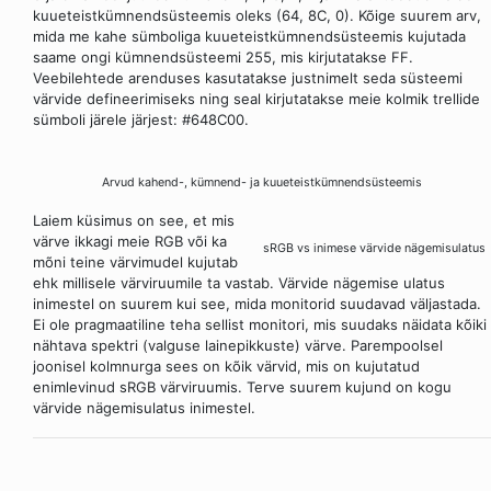
kuueteistkümnendsüsteemis oleks (64, 8C, 0). Kõige suurem arv,
mida me kahe sümboliga kuueteistkümnendsüsteemis kujutada
saame ongi kümnendsüsteemi 255, mis kirjutatakse FF.
Veebilehtede arenduses kasutatakse justnimelt seda süsteemi
värvide defineerimiseks ning seal kirjutatakse meie kolmik trellide
sümboli järele järjest: #648C00.
Arvud kahend-, kümnend- ja kuueteistkümnendsüsteemis
Laiem küsimus on see, et mis
värve ikkagi meie RGB või ka
sRGB vs inimese värvide nägemisulatus
mõni teine värvimudel kujutab
ehk millisele värviruumile ta vastab. Värvide nägemise ulatus
inimestel on suurem kui see, mida monitorid suudavad väljastada.
Ei ole pragmaatiline teha sellist monitori, mis suudaks näidata kõiki
nähtava spektri (valguse lainepikkuste) värve. Parempoolsel
joonisel kolmnurga sees on kõik värvid, mis on kujutatud
enimlevinud sRGB värviruumis. Terve suurem kujund on kogu
värvide nägemisulatus inimestel.