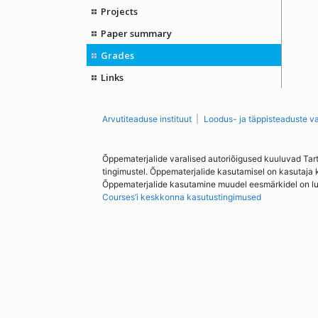
Projects
Paper summary
Grades
Links
Arvutiteaduse instituut
Loodus- ja täppisteaduste v
Õppematerjalide varalised autoriõigused kuuluvad Tar
tingimustel. Õppematerjalide kasutamisel on kasutaja 
Õppematerjalide kasutamine muudel eesmärkidel on lubat
Courses’i keskkonna kasutustingimused