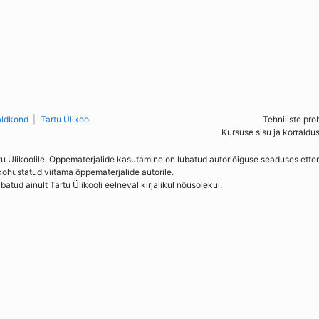
aldkond
Tartu Ülikool
Tehniliste pro
Kursuse sisu ja korraldu
tu Ülikoolile. Õppematerjalide kasutamine on lubatud autoriõiguse seaduses ett
kohustatud viitama õppematerjalide autorile.
ud ainult Tartu Ülikooli eelneval kirjalikul nõusolekul.