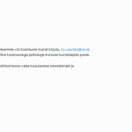
bleemide või küsimuste korral kirjuta:
cs.courses@ut.ee
slike küsimustega pöörduge kursuse korraldajate poole.
enähtud teose vaba kasutamise eesmärkidel ja