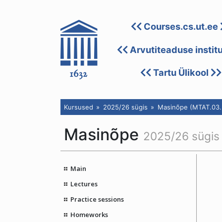
Courses.cs.ut.ee
Arvutiteaduse instit
Tartu Ülikool
Kursused
2025/26 sügis
Masinõpe (MTAT.03.
Masinõpe
2025/26 sügis
Main
Lectures
Practice sessions
Homeworks