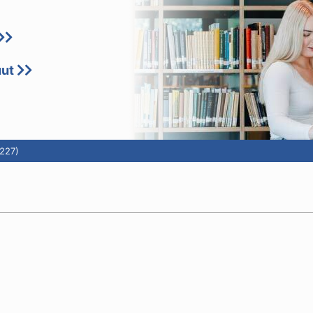
uut
227)