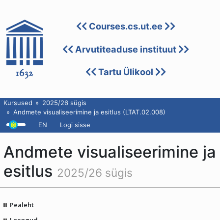
Courses.cs.ut.ee
Arvutiteaduse instituut
Tartu Ülikool
Kursused
2025/26 sügis
Andmete visualiseerimine ja esitlus (LTAT.02.008)
EN
Logi sisse
Andmete visualiseerimine ja
esitlus
2025/26 sügis
Pealeht
Loengud