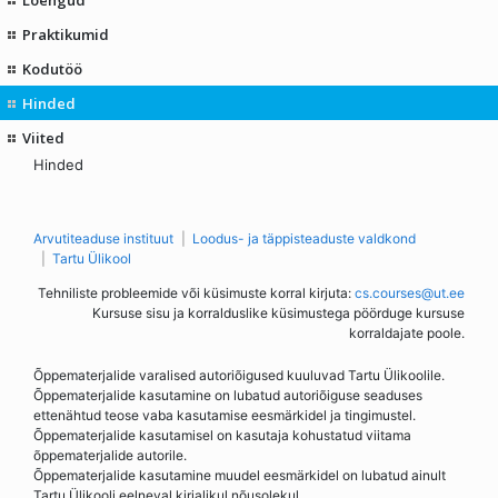
Praktikumid
Kodutöö
Hinded
Viited
Hinded
Arvutiteaduse instituut
Loodus- ja täppisteaduste valdkond
Tartu Ülikool
Tehniliste probleemide või küsimuste korral kirjuta:
cs.courses@ut.ee
Kursuse sisu ja korralduslike küsimustega pöörduge kursuse
korraldajate poole.
Õppematerjalide varalised autoriõigused kuuluvad Tartu Ülikoolile.
Õppematerjalide kasutamine on lubatud autoriõiguse seaduses
ettenähtud teose vaba kasutamise eesmärkidel ja tingimustel.
Õppematerjalide kasutamisel on kasutaja kohustatud viitama
õppematerjalide autorile.
Õppematerjalide kasutamine muudel eesmärkidel on lubatud ainult
Tartu Ülikooli eelneval kirjalikul nõusolekul.