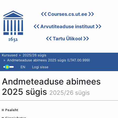
Courses.cs.ut.ee
Arvutiteaduse instituut
Tartu Ülikool
Kursused
2025/26 sügis
Andmeteaduse abimees 2025 sügis (LTAT.00.999)
EN
Logi sisse
Andmeteaduse abimees
2025 sügis
2025/26 sügis
Pealeht
Sissejuhatus