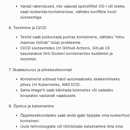
Vanad rakendused, mis vajavad spetsiifilist OS-i või teeke,
saab isoleerida konteinerisse, vältides konflikte hosti
süsteemiga.
6. Testimine ja CI/CD
Testid saab jooksutada puhtas konteineris, vältides "minu
masinas töötab" tüüpi probleeme.
CI/CD süsteemides (nt GitHub Actions, GitLab CI)
kasutatakse tihti Dockeri konteinerites buildimist ja
testimist.
7. Skaalautuvus ja pilvekeskkonnad
Konteinerid sobivad hästi automaatseks skaleerimiseks
pilves (nt Kubernetes, AWS ECS).
Sama image'it saab käivitada kümnetes või sadades
koopiates vastavalt vajadusele.
8. Õpetus ja katsetamine
Õppekeskkondades saab anda igale õppijale oma isoleeritud
konteineri.
Uute tehnoloogiate või tööriistade katsetamine ilma oma