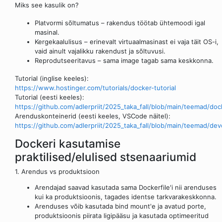
Miks see kasulik on?
Platvormi sõltumatus – rakendus töötab ühtemoodi igal
masinal.
Kergekaalulisus – erinevalt virtuaalmasinast ei vaja täit OS-i,
vaid ainult vajalikku rakendust ja sõltuvusi.
Reprodutseeritavus – sama image tagab sama keskkonna.
Tutorial (inglise keeles):
https://www.hostinger.com/tutorials/docker-tutorial
Tutorial (eesti keeles):
https://github.com/adlerpriit/2025_taka_fall/blob/main/teemad/do
Arenduskonteinerid (eesti keeles, VSCode näitel):
https://github.com/adlerpriit/2025_taka_fall/blob/main/teemad/de
Dockeri kasutamise
praktilised/elulised stsenaariumid
1. Arendus vs produktsioon
Arendajad saavad kasutada sama Dockerfile'i nii arenduses
kui ka produktsioonis, tagades identse tarkvarakeskkonna.
Arenduses võib kasutada bind mount'e ja avatud porte,
produktsioonis piirata ligipääsu ja kasutada optimeeritud