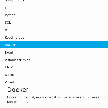
IT
Python
SQL
R
Koodihaldus
Docker
Excel
Visualiseerimine
UNIX
Maths
Viited
Docker
Docker on tööriist, mis võimaldab sul käitada rakendusi isoleeritud
konteinerites.