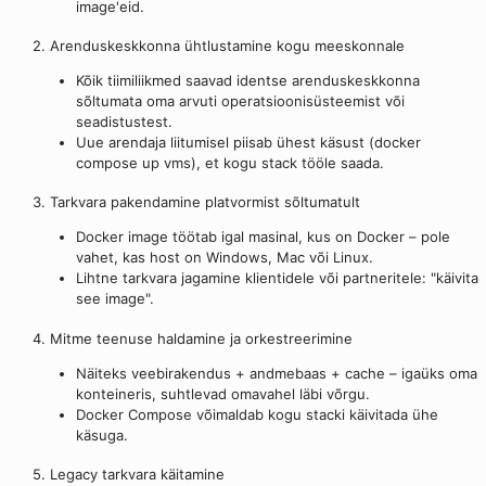
image'eid.
2. Arenduskeskkonna ühtlustamine kogu meeskonnale
Kõik tiimiliikmed saavad identse arenduskeskkonna
sõltumata oma arvuti operatsioonisüsteemist või
seadistustest.
Uue arendaja liitumisel piisab ühest käsust (docker
compose up vms), et kogu stack tööle saada.
3. Tarkvara pakendamine platvormist sõltumatult
Docker image töötab igal masinal, kus on Docker – pole
vahet, kas host on Windows, Mac või Linux.
Lihtne tarkvara jagamine klientidele või partneritele: "käivita
see image".
4. Mitme teenuse haldamine ja orkestreerimine
Näiteks veebirakendus + andmebaas + cache – igaüks oma
konteineris, suhtlevad omavahel läbi võrgu.
Docker Compose võimaldab kogu stacki käivitada ühe
käsuga.
5. Legacy tarkvara käitamine