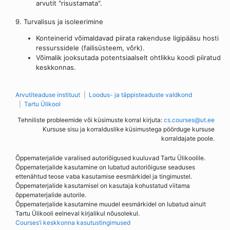
arvutit "risustamata".
9. Turvalisus ja isoleerimine
Konteinerid võimaldavad piirata rakenduse ligipääsu hosti
ressurssidele (failisüsteem, võrk).
Võimalik jooksutada potentsiaalselt ohtlikku koodi piiratud
keskkonnas.
Arvutiteaduse instituut
Loodus- ja täppisteaduste valdkond
Tartu Ülikool
Tehniliste probleemide või küsimuste korral kirjuta:
cs.courses@ut.ee
Kursuse sisu ja korralduslike küsimustega pöörduge kursuse
korraldajate poole.
Õppematerjalide varalised autoriõigused kuuluvad Tartu Ülikoolile.
Õppematerjalide kasutamine on lubatud autoriõiguse seaduses
ettenähtud teose vaba kasutamise eesmärkidel ja tingimustel.
Õppematerjalide kasutamisel on kasutaja kohustatud viitama
õppematerjalide autorile.
Õppematerjalide kasutamine muudel eesmärkidel on lubatud ainult
Tartu Ülikooli eelneval kirjalikul nõusolekul.
Courses’i keskkonna kasutustingimused