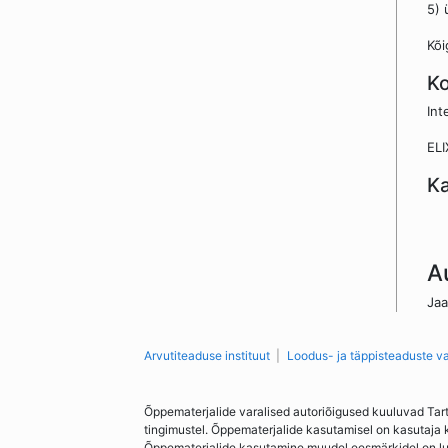
5) 
Kõi
Ko
Int
ELI
Ka
A
Jaa
Arvutiteaduse instituut
Loodus- ja täppisteaduste v
Õppematerjalide varalised autoriõigused kuuluvad Tar
tingimustel. Õppematerjalide kasutamisel on kasutaja 
Õppematerjalide kasutamine muudel eesmärkidel on lubat