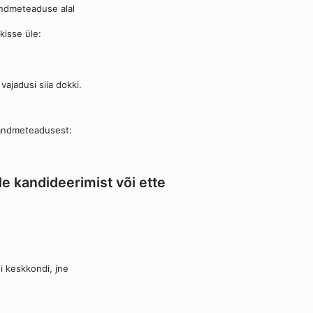
 andmeteaduse alal
kisse üle:
vajadusi siia dokki.
e andmeteadusest:
 kandideerimist või ette
i keskkondi, jne