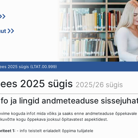
uut
es 2025 sügis (LTAT.00.999)
ees 2025 sügis
2025/26 sügis
nfo ja lingid andmeteaduse sissejuha
vime koguda infot mida võiks ja saaks enne andmeteaduse õppekavale as
kuvõtte kogu õppekava jooksul õpitavatest aspektidest.
oriteet 1:
- info teistelt erialadelt õppima tulijatele