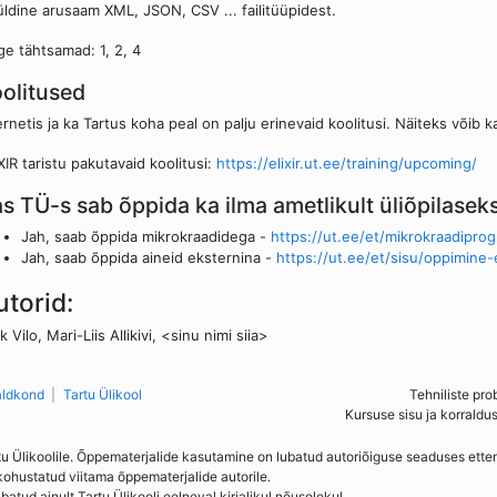
üldine arusaam XML, JSON, CSV ... failitüüpidest.
ge tähtsamad: 1, 2, 4
olitused
ernetis ja ka Tartus koha peal on palju erinevaid koolitusi. Näiteks võib k
XIR taristu pakutavaid koolitusi:
https://elixir.ut.ee/training/upcoming/
s TÜ-s sab õppida ka ilma ametlikult üliõpilasek
Jah, saab õppida mikrokraadidega -
https://ut.ee/et/mikrokraadipro
Jah, saab õppida aineid eksternina -
https://ut.ee/et/sisu/oppimine-
utorid:
k Vilo, Mari-Liis Allikivi, <sinu nimi siia>
aldkond
Tartu Ülikool
Tehniliste pro
Kursuse sisu ja korraldu
tu Ülikoolile. Õppematerjalide kasutamine on lubatud autoriõiguse seaduses ett
kohustatud viitama õppematerjalide autorile.
ud ainult Tartu Ülikooli eelneval kirjalikul nõusolekul.