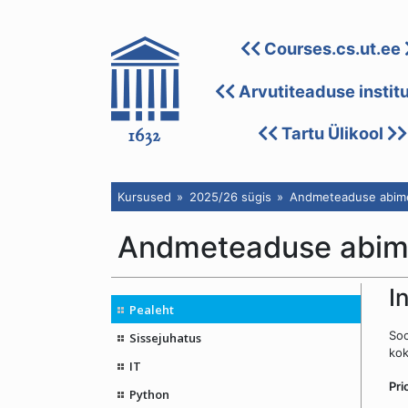
Courses.cs.ut.ee
Arvutiteaduse instit
Tartu Ülikool
Kursused
2025/26 sügis
Andmeteaduse abime
Andmeteaduse abim
I
Pealeht
Soo
Sissejuhatus
kok
IT
Pri
Python