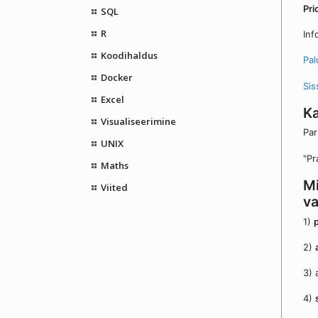
Pri
SQL
R
Inf
Koodihaldus
Pal
Docker
Sis
Excel
K
Visualiseerimine
Par
UNIX
"Pr
Maths
Mi
Viited
va
1)
2)
3) 
4)