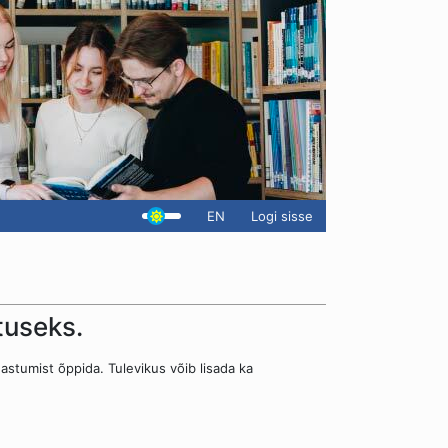
EN
Logi sisse
tuseks.
tumist õppida. Tulevikus võib lisada ka