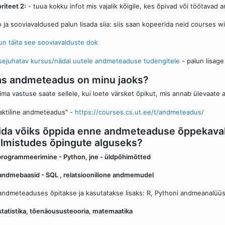
oriteet 2:
- tuua kokku infot mis vajalik kõigile, kes õpivad või töötavad
o ja sooviavaldused palun lisada siia: siis saan kopeerida neid courses wi
un täita see sooviavalduste dok
sejuhatav kursus/nädal uutele andmeteaduse tudengitele
- palun lisage 
as andmeteadus on minu jaoks?
ima vastuse saate sellele, kui loete värsket õpikut, mis annab ülevaat
aktiline andmeteadus" -
https://courses.cs.ut.ee/t/andmeteadus/
da võiks õppida enne andmeteaduse õppekavale
lmistudes õpingute alguseks?
programmeerimine - Python, jne - üldpõhimõtted
andmebaasid - SQL , relatsioonilione andmemudel
andmeteaduses õpitakse ja kasutatakse lisaks: R, Pythoni andmeanalüüs
statistika, tõenäoususteooria, matemaatika