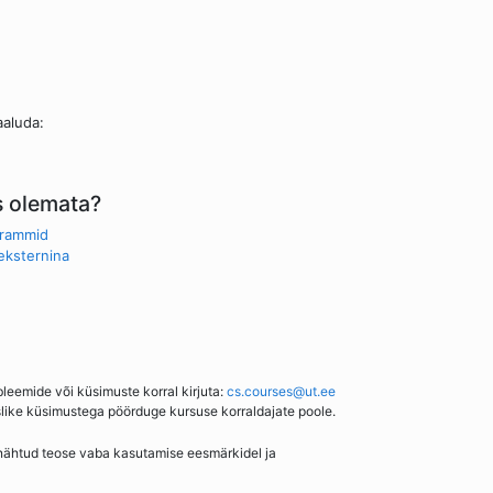
aaluda:
s olemata?
grammid
eksternina
bleemide või küsimuste korral kirjuta:
cs.courses@ut.ee
slike küsimustega pöörduge kursuse korraldajate poole.
enähtud teose vaba kasutamise eesmärkidel ja