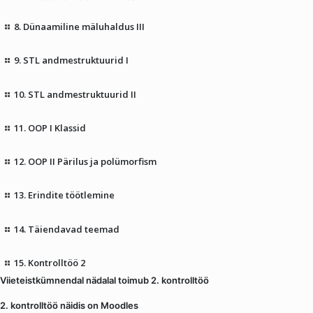
8. Dünaamiline mäluhaldus III
9. STL andmestruktuurid I
10. STL andmestruktuurid II
11. OOP I Klassid
12. OOP II Pärilus ja polümorfism
13. Erindite töötlemine
14. Täiendavad teemad
15. Kontrolltöö 2
Viieteistkümnendal nädalal toimub 2. kontrolltöö
2. kontrolltöö näidis on Moodles