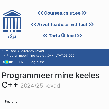
Courses.cs.ut.ee
Arvutiteaduse instituut
Tartu Ülikool
Kursused
2024/25 kevad
Programmeerimine keeles C++ (LTAT.03.025)
EN
Logi sisse
Programmeerimine keeles
C++
2024/25 kevad
Pealeht