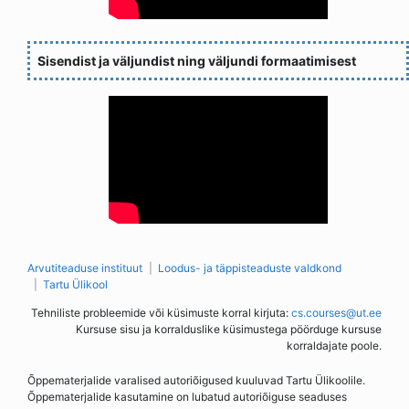
Sisendist ja väljundist ning väljundi formaatimisest
Arvutiteaduse instituut
Loodus- ja täppisteaduste valdkond
Tartu Ülikool
Tehniliste probleemide või küsimuste korral kirjuta:
cs.courses@ut.ee
Kursuse sisu ja korralduslike küsimustega pöörduge kursuse
korraldajate poole.
Õppematerjalide varalised autoriõigused kuuluvad Tartu Ülikoolile.
Õppematerjalide kasutamine on lubatud autoriõiguse seaduses