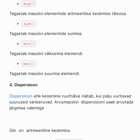
avg()
Tagastab massiivi elementide aritmeetilise keskmise täisosa.
sum()
Tagastab massiivi elementide summa.
min()
Tagastab massiivi väikseima elemendi.
max()
Tagastab massiivi suurima elemendi.
4. Dispersioon
Dispersioon
ehk keskmine ruuthälve näitab, kui palju uuritavad
suurused varieeruvad. Arvumassiivi
dispersiooni saab arvutada
järgmise valemiga
Siin
on
aritmeetiline keskmine.