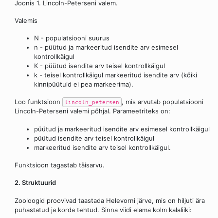
Joonis 1. Lincoln-Peterseni valem.
Valemis
N - populatsiooni suurus
n - püütud ja markeeritud isendite arv esimesel
kontrollkäigul
K - püütud isendite arv teisel kontrollkäigul
k - teisel kontrollkäigul markeeritud isendite arv (kõiki
kinnipüütuid ei pea markeerima).
Loo funktsioon
, mis arvutab populatsiooni
lincoln_petersen
Lincoln-Peterseni valemi põhjal. Parameetriteks on:
püütud ja markeeritud isendite arv esimesel kontrollkäigul
püütud isendite arv teisel kontrollkäigul
markeeritud isendite arv teisel kontrollkäigul.
Funktsioon tagastab täisarvu.
2. Struktuurid
Zooloogid proovivad taastada Helevorni järve, mis on hiljuti ära
puhastatud ja korda tehtud. Sinna viidi elama kolm kalaliiki: