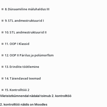
8. Dünaamiline mäluhaldus III
9. STL andmestruktuurid I
10. STL andmestruktuurid II
11. OOP I Klassid
12. OOP II Pärilus ja polümorfism
13. Erindite töötlemine
14. Täiendavad teemad
15. Kontrolltöö 2
Viieteistkümnendal nädalal toimub 2. kontrolltöö
2. kontrolltöö näidis on Moodles