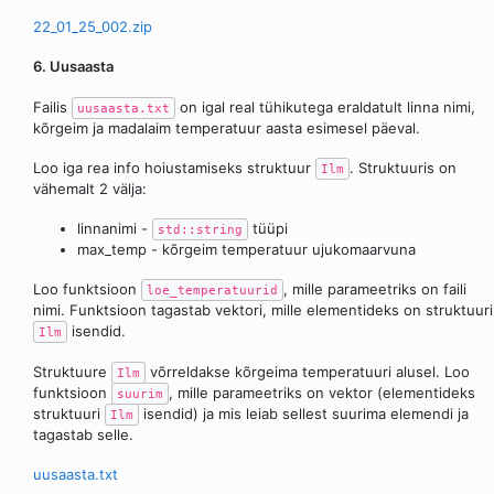
22_01_25_002.zip
6. Uusaasta
Failis
on igal real tühikutega eraldatult linna nimi,
uusaasta.txt
kõrgeim ja madalaim temperatuur aasta esimesel päeval.
Loo iga rea info hoiustamiseks struktuur
. Struktuuris on
Ilm
vähemalt 2 välja:
linnanimi -
tüüpi
std::string
max_temp - kõrgeim temperatuur ujukomaarvuna
Loo funktsioon
, mille parameetriks on faili
loe_temperatuurid
nimi. Funktsioon tagastab vektori, mille elementideks on struktuuri
isendid.
Ilm
Struktuure
võrreldakse kõrgeima temperatuuri alusel. Loo
Ilm
funktsioon
, mille parameetriks on vektor (elementideks
suurim
struktuuri
isendid) ja mis leiab sellest suurima elemendi ja
Ilm
tagastab selle.
uusaasta.txt