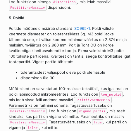
Loo funktsioon nimega
, mis leiab massiivi
dispersioon
dispersiooni.
PositiivneMassiiv
5. Poldid
Poltide mõõtmeid määrab standard
ISO965-1
. Poldi väliste
keermete diameeter on tolerantsiklass 6g. M3 poldi jaoks
tähendab see, et välise keerme miinimumväärtus on 2.874 mm ja
maksimumväärtus on 2.980 mm. Polt ja Tont OÜ on kõrge
kvaliteediga kinnitusvahendite tootja. Firma valmistab M3 polte
100 tükiste partiidena. Kvaliteet on tähtis, seega kontrollitakse igat
tootepartiid. Vigast partiid tähistab:
tolerantsidest väljaspool oleva poldi olemasolu
dispersioon üle 30.
Mõõtmised on salvestatud 100-realisse tekstifaili, kus igal real on
poldi läbimõõdud mikromeetrites. Loo funktsioon
,
loe_poldid
mis loeb sisse faili andmed massiivi
.
PositiivneMassiiv
Parameetriks on failinimi sõnena. Tagastusväärtuseks on
. Loo funktsioon
, mis teeb
PositiivneMassiiv
vigane_partii
kindlaks, kas partii on vigane või mitte. Parameetriks on massiiv
. Tagastusväärtuseks on
, kui partii on
PositiivneMassiiv
true
vigane ja
, kui mitte.
false