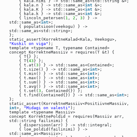
{ kala.nimi } -> std::same_as<std::string &>;
{ kala.n } -> std::same_as<
int
&>;
{ kala.K } -> std::same_as<
int
&>;
{ kala.k } -> std::same_as<
int
&>;
{ lincoln_petersen(
1
,
2
,
3
) } ->
std::same_as<
int
>;
{ populatsioon(veekogu) } ->
std::same_as<std::string>;
};
static_assert(KorrektneKalad<Kala, Veekogu>,
"Kuskil on viga"
);
template <typename T, typename Contained>
concept KorrektneMassiiv = requires(T &t) {
{ T{} };
{ T{
43
} };
{ t.at(
3
) } -> std::same_as<Contained>;
{ t.size() } -> std::same_as<
int
>;
{ t.min() } -> std::same_as<
int
>;
{ t.max() } -> std::same_as<
int
>;
{ t.sum() } -> std::same_as<
int
>;
{ t.avg() } -> std::same_as<
int
>;
{ t.set(
3
, Contained{}) };
{ t.find(Contained{}) } -> std::same_as<
int
>;
};
static_assert(KorrektneMassiiv<PositiivneMassiiv,
int
>,
"Midagi on valesti"
);
template <typename Massiiv>
concept KorrektnePoldid = requires(Massiiv arr,
std::string failinimi) {
{ dispersioon(arr) } -> std::integral;
{ loe_poldid(failinimi) } ->
std::same_as<Massiiv>;