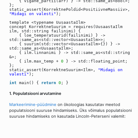
{ vigane_partii(arr) } -> std::same_as<bool>;
};
static_assert(KorrektnePoldid<PositiivneMassiiv>,
"Midagi on valesti"
);
template <typename UusaastaIlm>
concept KorrektneSuurim = requires(UusaastaIlm
ilm, std::string failinimi) {
{ loe_temperatuurid(failinimi) } ->
std::same_as<std::vector<UusaastaIlm>>;
{ suurim(std::vector<UusaastaIlm>{}) } ->
std::same_as<UusaastaIlm>;
{ ilm.linnanimi } -> std::same_as<std::string
&>;
{ ilm.max_temp +
0
} -> std::floating_point;
};
static_assert(KorrektneSuurim<Ilm>,
"Midagi on
valesti"
);
int
main() {
return
0
; }
1. Populatsiooni arvutamine
Markeerimine-püüdmine
on ökoloogias kasutatav meetod
populatsiooni suuruse hindamiseks. Üks võimalus populatsiooni
suuruse hindamiseks on kasutada Lincoln-Peterseni valemit: