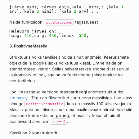
[järve nimi] järves on\n[kala
1
nimi]: [kala
1
arv],[kala
2
nimi]: [kala
2
arv],...
Näide funktsiooni
tagastusest
populatsioon
Helevorn järves on:
haug:
416
,särg:
416
,linask:
520
,
3. PositiivneMassiiv
Struktuuris võiks tavaliselt hoida ainult andmeid. Keerukamate
objektide ja loogika jaoks võiks luua klassi. Lihtne näide on
standardteegi vektor. Selles salvestatakse andmeid (täisarvud,
ujukomaarvud jne), aga on ka funktsioone (nimetatakse ka
meetoditeks).
Loo lihtsustatud versioon standardteegi andmestruktuurist
std::array
. Tegu on fikseeritud suurusega massiiviga. Loo klass
nimega
, kus on massiiv 100 täisarvu jaoks.
PositiivneMassiiv
Massiiv pole positiivne ainult oma maailmavaate pärast, vaid siin
ülesande kontekstis on piirang, et massiiv hoiustab ainult
positiivseid arve, siin
.
x >= 0
Klassil on 2 konstruktorit: