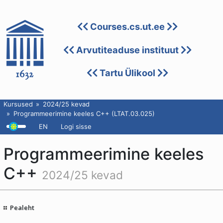
Courses.cs.ut.ee
Arvutiteaduse instituut
Tartu Ülikool
Kursused
2024/25 kevad
Programmeerimine keeles C++ (LTAT.03.025)
EN
Logi sisse
Programmeerimine keeles
C++
2024/25 kevad
Pealeht