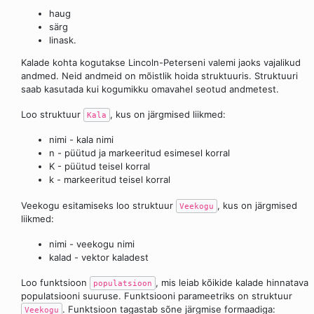
haug
särg
linask.
Kalade kohta kogutakse Lincoln-Peterseni valemi jaoks vajalikud
andmed. Neid andmeid on mõistlik hoida struktuuris. Struktuuri
saab kasutada kui kogumikku omavahel seotud andmetest.
Loo struktuur
, kus on järgmised liikmed:
Kala
nimi - kala nimi
n - püütud ja markeeritud esimesel korral
K - püütud teisel korral
k - markeeritud teisel korral
Veekogu esitamiseks loo struktuur
, kus on järgmised
Veekogu
liikmed:
nimi - veekogu nimi
kalad - vektor kaladest
Loo funktsioon
, mis leiab kõikide kalade hinnatava
populatsioon
populatsiooni suuruse. Funktsiooni parameetriks on struktuur
. Funktsioon tagastab sõne järgmise formaadiga:
Veekogu