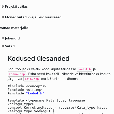
16. Projekti esitlus
Mõned viited - vajalikud kaaslased
Vanad materjalid
Juhendid
Viited
Kodused ülesanded
Kodutöö jaoks vajalik kood kirjuta failidesse
ja
kodu4.h
. Esita need kaks faili. Nimede valideerimiseks kasuta
kodu4.cpp
järgnevat
malli. Uuri seda lähemalt.
main.cpp
#include <concepts>
#include <string>
#include
"kodu4.h"
template <typename Kala_type, typename
Veekogu_type>
concept KorrektneKalad = requires(Kala_type kala,
Veekogu_type veekogu) {