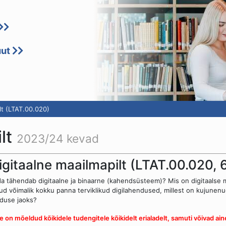
uut
lt (LTAT.00.020)
ilt
2023/24 kevad
igitaalne maailmapilt (LTAT.00.020,
a tähendab digitaalne ja binaarne (kahendsüsteem)? Mis on digitaalse 
ud võimalik kokku panna terviklikud digilahendused, millest on kujunenud
duse jaoks?
e on mõeldud kõikidele tudengitele kõikidelt erialadelt, samuti
võivad ain