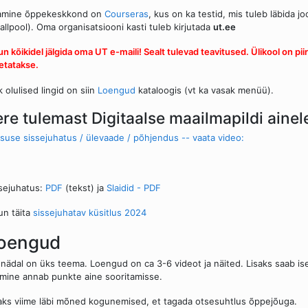
amine õppekeskkond on
Courseras
, kus on ka testid, mis tuleb läbida 
 allpool). Oma organisatsiooni kasti tuleb kirjutada
ut.ee
un kõikidel jälgida oma UT e-maili! Sealt tulevad teavitused. Ülikool on 
etatakse.
k olulised lingid on siin
Loengud
kataloogis (vt ka vasak menüü).
ere tulemast Digitaalse maailmapildi ainel
suse sissejuhatus / ülevaade / põhjendus -- vaata video:
sejuhatus:
PDF
(tekst) ja
Slaidid - PDF
un täita
sissejuhatav küsitlus 2024
oengud
 nädal on üks teema. Loengud on ca 3-6 videot ja näited. Lisaks saab ise 
tmine annab punkte aine sooritamisse.
aks viime läbi mõned kogunemised, et tagada otsesuhtlus õppejõuga.