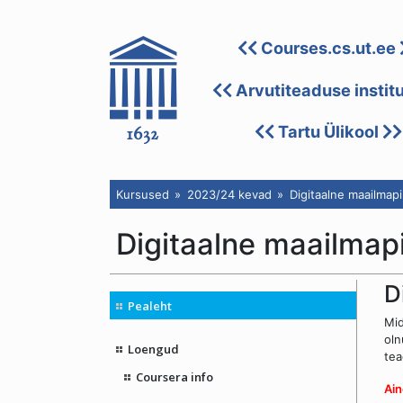
Courses.cs.ut.ee
Arvutiteaduse instit
Tartu Ülikool
Kursused
2023/24 kevad
Digitaalne maailmapi
Digitaalne maailmap
D
Pealeht
Mid
oln
Loengud
tea
Coursera info
Ain