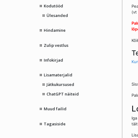
Kodutööd
Pe
(vt
Ülesanded
Pal
lõp
Hindamine
Kõi
Zulip vestlus
T
Infokirjad
Kur
Lisamaterjalid
Sis
Jätkukursused
ChatGPT näiteid
Pal
L
Muud failid
Iga
Tagasiside
täi
Lis