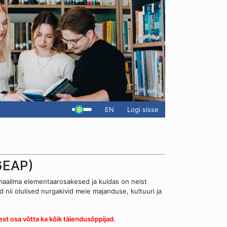
EN
Logi sisse
 6EAP)
maailma elementaarosakesed ja kuidas on neist
 nii olulised nurgakivid meie majanduse, kultuuri ja
est osa võtta ka kõik täiendusõppijad
.