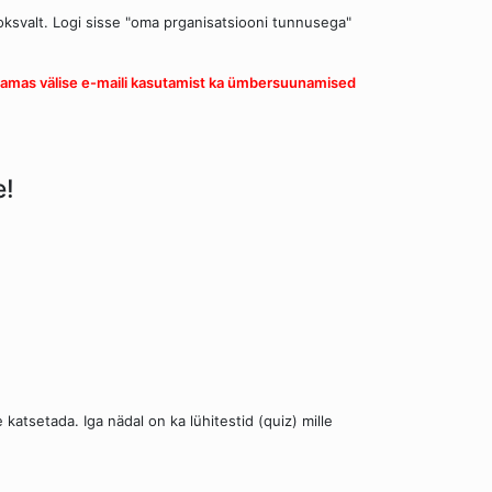
jooksvalt. Logi sisse "oma prganisatsiooni tunnusega"
piiramas välise e-maili kasutamist ka ümbersuunamised
e!
katsetada. Iga nädal on ka lühitestid (quiz) mille