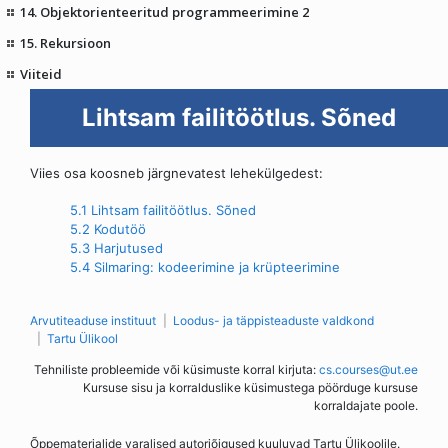
14. Objektorienteeritud programmeerimine 2
15. Rekursioon
Viiteid
Lihtsam failitöötlus. Sõned
Viies osa koosneb järgnevatest lehekülgedest:
5.1 Lihtsam failitöötlus. Sõned
5.2 Kodutöö
5.3 Harjutused
5.4 Silmaring: kodeerimine ja krüpteerimine
Arvutiteaduse instituut
Loodus- ja täppisteaduste valdkond
Tartu Ülikool
Tehniliste probleemide või küsimuste korral kirjuta:
cs.courses@ut.ee
Kursuse sisu ja korralduslike küsimustega pöörduge kursuse
korraldajate poole.
Õppematerjalide varalised autoriõigused kuuluvad Tartu Ülikoolile.