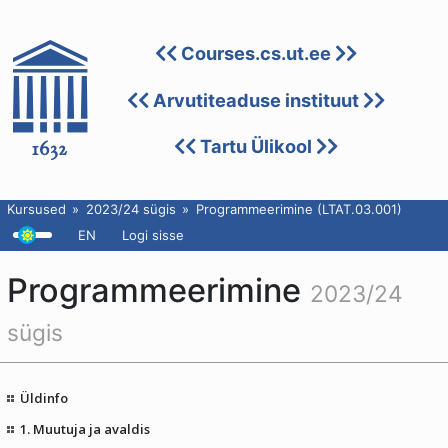
Courses.cs.ut.ee
Arvutiteaduse instituut
Tartu Ülikool
Kursused
2023/24 sügis
Programmeerimine (LTAT.03.001)
EN
Logi sisse
Programmeerimine
2023/24
sügis
Üldinfo
1. Muutuja ja avaldis