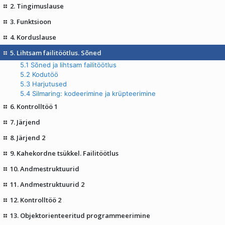
2. Tingimuslause
3. Funktsioon
4. Korduslause
5. Lihtsam failitöötlus. Sõned
5.1 Sõned ja lihtsam failitöötlus
5.2 Kodutöö
5.3 Harjutused
5.4 Silmaring: kodeerimine ja krüpteerimine
6. Kontrolltöö 1
7. Järjend
8. Järjend 2
9. Kahekordne tsükkel. Failitöötlus
10. Andmestruktuurid
11. Andmestruktuurid 2
12. Kontrolltöö 2
13. Objektorienteeritud programmeerimine