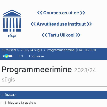
Courses.cs.ut.ee
Arvutiteaduse instituut
Tartu Ülikool
Kursused
2023/24 sügis
Programmeerimine (LTAT.03.001)
EN
Logi sisse
Programmeerimine
2023/24
sügis
Üldinfo
1. Muutuja ja avaldis