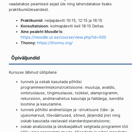
vaadatakse peamised asjad üle ning lahendatakse lisaks
praktikumiülesandeid.
Praktikumid:
neljapäeviti 10:15, 12:15 ja 16:15
Konsultatsioon
: kolmapäeviti kell 18:15 Deltas
Aine pealeht Moodle'is
:
https://moodle.ut.ee/course/view.php?id=500
Thonny:
https://thonny.org/
Õpiväljundid
Kursuse läbinud üliõpilane
tunneb ja oskab kasutada põhilisi
programmeerimiskonstruktsioone: muutuja, avaldis,
omistuslause, tingimuslause, tsükkel, alamprogramm,
rekursioon, andmevahetus kasutaja ja failidega, isendite
loomine ja kasutamine.
tunneb põhilisi andmetüüpe ja -struktuure (täis- ja
ujukomarvud, tõeväärtused, sõned, järjendid jne) ning
oskab kasutada vastavaid standardoperatsioone;
oskab analüüsida ja üksikasjalikult selgitada programmi töö