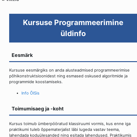
Kursuse Programmeerimine
üldinfo
Eesmärk
Kursuse eesmärgiks on anda alusteadmised programmeerimise
põhikonstruktsioonidest ning esmased oskused algoritmide ja
programmide koostamiseks.
Info ÕISis
Toimumisaeg ja -koht
Kursus toimub ümberpööratud klassiruumi vormis, kus enne iga
praktikumi tuleb õppematerjalist läbi lugeda vastav teema,
lahendada koduülesanded ning esitada lahendused. Praktikumis