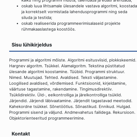
käiku ning programmi muuta, täiendada ja edasi arendada;
oskab luua lihtsamale ülesandele vastava algoritmi, koostada
ja korrektselt vormistada lahendusprogrammi ning seda
siluda ja testida;
oskab realiseerida programmeerimisalaseid projekte
rühmakaaslastega koostöös.
Sisu lühikirjeldus
Programmi ja algoritmi mõiste. Algoritmi esitusviisid, plokkskeemid.
Hargnev algoritm. Tsükkel. Alamalgoritm. Tekstina püstitatud
ülesande algoritmi koostamine. Tüübid. Programmi struktuur.
Nimed. Muutujad. Tehted. Avaldised. Teksti väljastamine.
Loogilised avaldised, võrdlemised. Funktsioonid, kirjeldamine,
väärtuse tagastamine, rakendamine. Tingimusdirektiiv.
Tsüklidirektiiv. Üld-, eelkontrolliga ja järelkontrolliga tsüklid.
Järjendid. Järjendi läbivaatamine. Järjendit tagastavad meetodid.
Kahekordne tsükkel. Sõnetöötlus. Sõnastikud. Ennikud. Hulgad.
Programmi sisend ja väljund. Andmevahetus failidega. Rekursioon.
Objektorienteeritud programmeerimine.
Kontakt