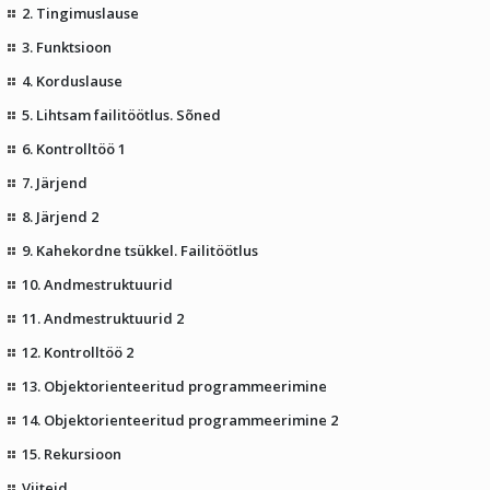
2. Tingimuslause
3. Funktsioon
4. Korduslause
5. Lihtsam failitöötlus. Sõned
6. Kontrolltöö 1
7. Järjend
8. Järjend 2
9. Kahekordne tsükkel. Failitöötlus
10. Andmestruktuurid
11. Andmestruktuurid 2
12. Kontrolltöö 2
13. Objektorienteeritud programmeerimine
14. Objektorienteeritud programmeerimine 2
15. Rekursioon
Viiteid