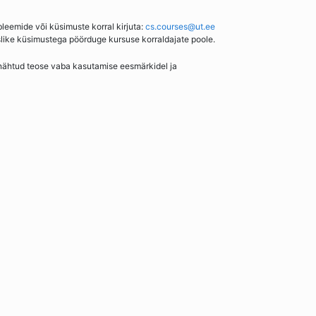
bleemide või küsimuste korral kirjuta:
cs.courses@ut.ee
slike küsimustega pöörduge kursuse korraldajate poole.
enähtud teose vaba kasutamise eesmärkidel ja