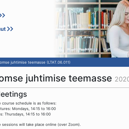
uut
omse juhtimise teemasse (LTAT.06.011)
oomse juhtimise teemasse
2020
eetings
 course schedule is as follows:
tures: Mondays, 14:15 to 16:00
s: Thursdays, 14:15 to 16:00
 sessions will take place online (over Zoom).