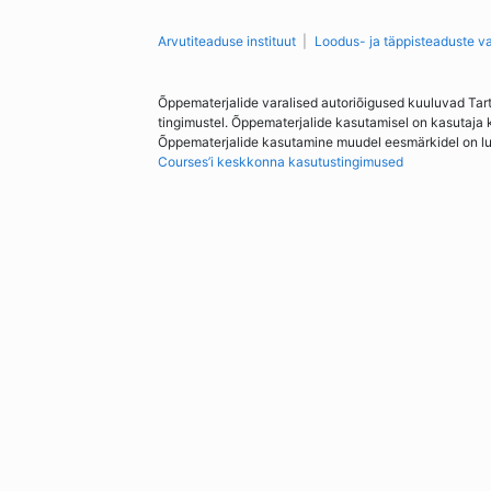
Arvutiteaduse instituut
Loodus- ja täppisteaduste v
Õppematerjalide varalised autoriõigused kuuluvad Tar
tingimustel. Õppematerjalide kasutamisel on kasutaja 
Õppematerjalide kasutamine muudel eesmärkidel on lubat
Courses’i keskkonna kasutustingimused