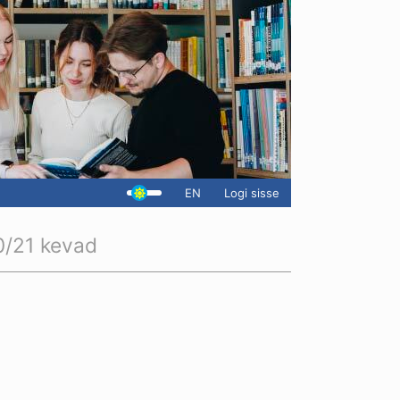
EN
Logi sisse
/21 kevad