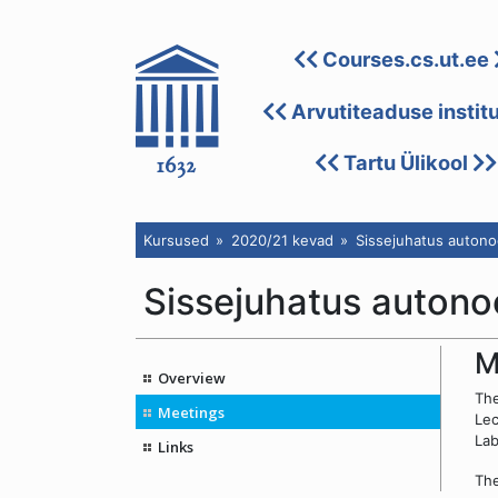
Courses.cs.ut.ee
Arvutiteaduse instit
Tartu Ülikool
Kursused
2020/21 kevad
Sissejuhatus autono
Sissejuhatus auton
M
Overview
The
Meetings
Lec
Lab
Links
The