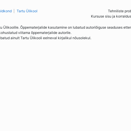
aldkond
Tartu Ülikool
Tehniliste pro
Kursuse sisu ja korraldu
tu Ülikoolile. Õppematerjalide kasutamine on lubatud autoriõiguse seaduses ett
kohustatud viitama õppematerjalide autorile.
ud ainult Tartu Ülikooli eelneval kirjalikul nõusolekul.