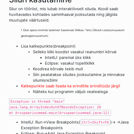
Silur on tööriist, mis lubab interaktiivselt siluda. Koodi saab
huvitavades kohtades sammhaaval jooksutada ning jälgida
muutujate väärtuseid.
1 Siluri ajastu kivimite lademed Saaremaal (Allikas: Tartu Ülikooli Loodusmuuseumi
geoloogiamuusemum)
Lisa katkepunkte(
breakpoint
)
Selleks kliki koodist vasakul reanumbri kõrval
IntelliJ: paremal üks klikk
Eclipse: vasakul topeltklikk
Koodirea kõrvale tekib mull
Siin peatatakse siludes jooksutamine ja minnakse
silumisrežiimi
Katkepunkte saab lisada ka erinditile erinditüübi järgi!
Näiteks kui programm väljub veateatega
Exception in thread "main"
java.lang.ArrayIndexOutOfBoundsException: 20
at Arvupaarisummad.main(Arvupaarisummad.java:11)
IntelliJ: Run→View Breakpoints(
)→
→Java
Ctrl+Shift+F8
Exception Breakpoints
Eclipse:
Run→Add Java Exception Breakpoint