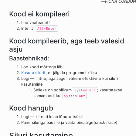
—
FIONA CONDON
Kood ei kompileeri
Loe veateadet!
IntelliJ:
Alt+Enter
Kood kompileerib, aga teeb valesid
asju
Baastehnikad:
Loe kood mõttega läbi!
Kasuta silurit
, et jälgida programmi käiku
Logi — lihtne, aga sageli vähem efektiivne kui siluri
kasutamine
Selleks on sobilikum
; kasutatakse
System.err
samamoodi kui
System.out
Kood hangub
Logi — kiiresti leiab lõputu tsükli
Pane siluriga pausile ja vaata pinujälge(
stack trace
)
Siluri kasutamine