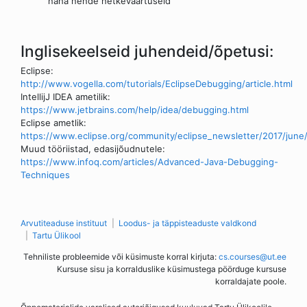
näha nende hetkeväärtuseid
Inglisekeelseid juhendeid/õpetusi:
Eclipse:
http://www.vogella.com/tutorials/EclipseDebugging/article.html
IntellijJ IDEA ametilik:
https://www.jetbrains.com/help/idea/debugging.html
Eclipse ametlik:
https://www.eclipse.org/community/eclipse_newsletter/2017/june/
Muud tööriistad, edasijõudnutele:
https://www.infoq.com/articles/Advanced-Java-Debugging-
Techniques
Arvutiteaduse instituut
Loodus- ja täppisteaduste valdkond
Tartu Ülikool
Tehniliste probleemide või küsimuste korral kirjuta:
cs.courses@ut.ee
Kursuse sisu ja korralduslike küsimustega pöörduge kursuse
korraldajate poole.