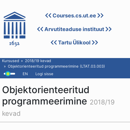
Courses.cs.ut.ee
Arvutiteaduse instituut
Tartu Ülikool
Kursused
2018/19 kevad
Objektorienteeritud programmeerimine (LTAT.03.003)
EN
Logi sisse
Objektorienteeritud
programmeerimine
2018/19
kevad