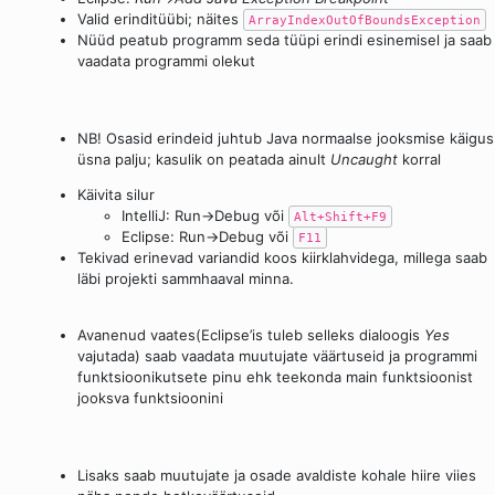
Valid erinditüübi; näites
ArrayIndexOutOfBoundsException
Nüüd peatub programm seda tüüpi erindi esinemisel ja saab
vaadata programmi olekut
NB! Osasid erindeid juhtub Java normaalse jooksmise käigus
üsna palju; kasulik on peatada ainult
Uncaught
korral
Käivita silur
IntelliJ: Run→Debug või
Alt+Shift+F9
Eclipse: Run→Debug või
F11
Tekivad erinevad variandid koos kiirklahvidega, millega saab
läbi projekti sammhaaval minna.
Avanenud vaates(Eclipse’is tuleb selleks dialoogis
Yes
vajutada) saab vaadata muutujate väärtuseid ja programmi
funktsioonikutsete pinu ehk teekonda main funktsioonist
jooksva funktsioonini
Lisaks saab muutujate ja osade avaldiste kohale hiire viies