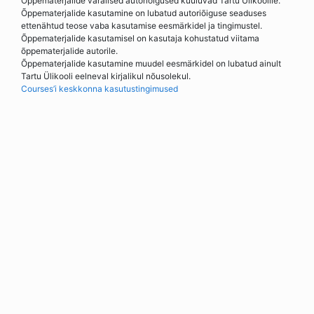
Õppematerjalide varalised autoriõigused kuuluvad Tartu Ülikoolile.
Õppematerjalide kasutamine on lubatud autoriõiguse seaduses
ettenähtud teose vaba kasutamise eesmärkidel ja tingimustel.
Õppematerjalide kasutamisel on kasutaja kohustatud viitama
õppematerjalide autorile.
Õppematerjalide kasutamine muudel eesmärkidel on lubatud ainult
Tartu Ülikooli eelneval kirjalikul nõusolekul.
Courses’i keskkonna kasutustingimused