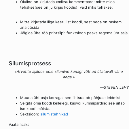
Oluline on kirjutada «miks» kommentaare: mitte mida
tehakse(see on ju kirjas koodis), vaid miks tehakse:
Mitte kirjutada liiga keerulist koodi, sest seda on raskem
analüüsida
Jälgida ühe töö printsiipi: funktsioon peaks tegema üht asja
Silumisprotsess
«
Arvutite ajaloos pole silumine kunagi võtnud üllatavalt vähe
aega
.»
—
STEVEN LEVY
Muuda üht asja korraga: see lihtsustab põhjuse leidmist
Selgita oma koodi kellelegi, kasvõi kummipardile: see aitab
ise koodi mõista.
Sektsioon:
silumistehnikad
Vaata lisaks: