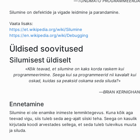
—
TUNDMATU PROGRAMMEERIJA
Silumine on defektide ja vigade leidmine ja parandamine.
Vaata lisaks:
https://et.wikipedia.org/wiki/Silumine
https://en.wikipedia.org/wiki/Debugging
Üldised soovitused
Silumisest üldiselt
«
Kõik teavad, et silumine on kaks korda raskem kui
programmeerimine. Seega kui sa programmeerid nii kavalalt kui
oskad, kuidas sa peaksid oskama seda siluda?
»
—
BRIAN KERNIGHAN
Ennetamine
Silumine ei ole enamike inimeste lemmiktegevus. Kuna kõik aga
teevad vigu, siis tuleb seda aeg-ajalt siiski teha. Seega on kasulik
kirjutada koodi arvestades sellega, et seda tuleb tulevikus muuta
ja siluda.