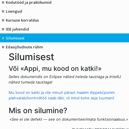
Kodutööd ja praktikumid
Loengud
Kursuse korraldus
IDE juhendid
Silumisest
Edasijõudnute rühm
Silumisest
Või «Appi, mu kood on katki!»
Selles dokumendis on Eclipse näited heleda taustaga ja IntelliJ
näited tumeda taustaga!
Mu kood on katki ja viie minuti pärast maailm lõppeb/pomm
plahvatab/kontrolltöö saab läbi; vii mind kohe asja tuumani!
Mis on silumine?
«
See ei ole defekt — see on dokumenteerimata funktsionaalsus
.»