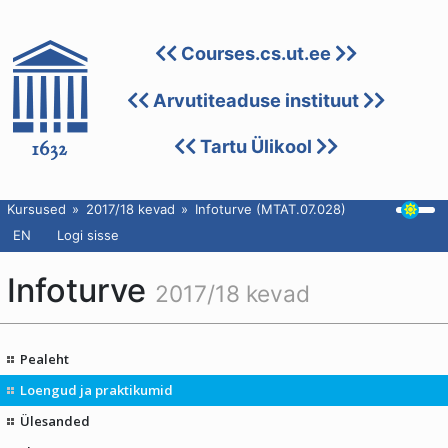
Courses.cs.ut.ee
Arvutiteaduse instituut
Tartu Ülikool
Kursused
2017/18 kevad
Infoturve (MTAT.07.028)
EN
Logi sisse
Infoturve
2017/18 kevad
Pealeht
Loengud ja praktikumid
Ülesanded