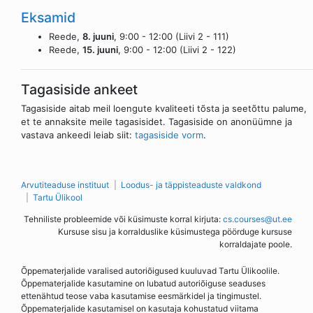
Eksamid
Reede,
8. juuni
, 9:00 - 12:00 (Liivi 2 - 111)
Reede,
15. juuni
, 9:00 - 12:00 (Liivi 2 - 122)
Tagasiside ankeet
Tagasiside aitab meil loengute kvaliteeti tõsta ja seetõttu palume,
et te annaksite meile tagasisidet. Tagasiside on anonüümne ja
vastava ankeedi leiab siit:
tagasiside vorm
.
Arvutiteaduse instituut
Loodus- ja täppisteaduste valdkond
Tartu Ülikool
Tehniliste probleemide või küsimuste korral kirjuta:
cs.courses@ut.ee
Kursuse sisu ja korralduslike küsimustega pöörduge kursuse
korraldajate poole.
Õppematerjalide varalised autoriõigused kuuluvad Tartu Ülikoolile.
Õppematerjalide kasutamine on lubatud autoriõiguse seaduses
ettenähtud teose vaba kasutamise eesmärkidel ja tingimustel.
Õppematerjalide kasutamisel on kasutaja kohustatud viitama