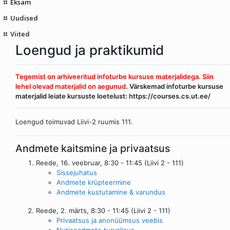
Eksam
Uudised
Viited
Loengud ja praktikumid
Tegemist on arhiveeritud infoturbe kursuse materjalidega. Siin
lehel olevad materjalid on aegunud
. Värskemad infoturbe kursuse
materjalid leiate kursuste loetelust:
https://courses.cs.ut.ee/
Loengud toimuvad Liivi-2 ruumis 111.
Andmete kaitsmine ja privaatsus
Reede, 16. veebruar, 8:30 - 11:45 (Liivi 2 - 111)
Sissejuhatus
Andmete krüpteermine
Andmete kustutamine & varundus
Reede, 2. märts, 8:30 - 11:45 (Liivi 2 - 111)
Privaatsus ja anonüümsus veebis
Nutiseadmete turvalisus