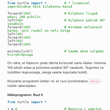
from
turtle
import
*
# * lisamisel
imporditakse kõik kilpkonna käsud
forward(
100
)
# Kilpkonn liigub
edasi 100 pikslit
left(
90
)
# Kilpkonn pöörab 90°
vasakule
forward(
100
)
# Kordame eelnevaid
käske, sest ruudul on neli külge
left(
90
)
forward(
100
)
left(
90
)
forward(
100
)
exitonclick()
# Saame akna sulgeda
hiireklõpsuga
On näha, et kilpkonn peab täitma korduvalt samu käske: minema
100 pikslit edasi ja pöörama seejärel 90° vasakule. Tegemist on
tsüklilise tegevusega, seega saame kasutada tsüklit.
Kirjutame programmi ümber nii, et ruut joonistatakse
-
while
tsüklit rakendades.
Näiteprogramm. Ruut II
from
turtle
import
*
i
=
0
# Muutuja i väärtus