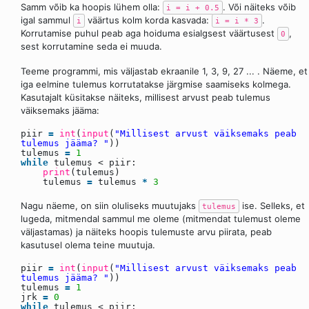
Samm võib ka hoopis lühem olla:
. Või näiteks võib
i = i + 0.5
igal sammul
väärtus kolm korda kasvada:
.
i
i = i * 3
Korrutamise puhul peab aga hoiduma esialgsest väärtusest
,
0
sest korrutamine seda ei muuda.
Teeme programmi, mis väljastab ekraanile 1, 3, 9, 27 ... . Näeme, et
iga eelmine tulemus korrutatakse järgmise saamiseks kolmega.
Kasutajalt küsitakse näiteks, millisest arvust peab tulemus
väiksemaks jääma:
piir
=
int
(
input
(
"Millisest arvust väiksemaks peab
tulemus jääma? "
))
tulemus
=
1
while
tulemus < piir:
print
(tulemus)
tulemus
=
tulemus
*
3
Nagu näeme, on siin oluliseks muutujaks
ise. Selleks, et
tulemus
lugeda, mitmendal sammul me oleme (mitmendat tulemust oleme
väljastamas) ja näiteks hoopis tulemuste arvu piirata, peab
kasutusel olema teine muutuja.
piir
=
int
(
input
(
"Millisest arvust väiksemaks peab
tulemus jääma? "
))
tulemus
=
1
jrk
=
0
while
tulemus < piir: