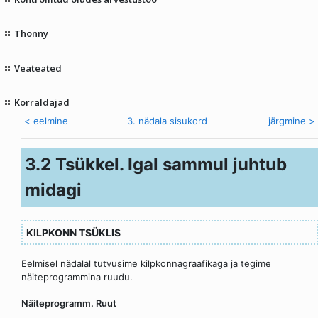
Thonny
Veateated
Korraldajad
< eelmine
3. nädala sisukord
järgmine >
3.2 Tsükkel. Igal sammul juhtub
midagi
KILPKONN TSÜKLIS
Eelmisel nädalal tutvusime kilpkonnagraafikaga ja tegime
näiteprogrammina ruudu.
Näiteprogramm. Ruut