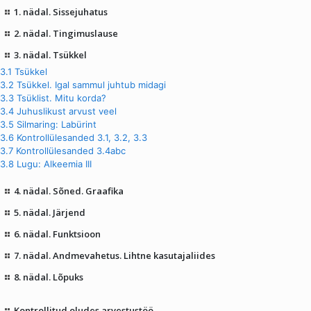
1. nädal. Sissejuhatus
2. nädal. Tingimuslause
3. nädal. Tsükkel
3.1 Tsükkel
3.2 Tsükkel. Igal sammul juhtub midagi
3.3 Tsüklist. Mitu korda?
3.4 Juhuslikust arvust veel
3.5 Silmaring: Labürint
3.6 Kontrollülesanded 3.1, 3.2, 3.3
3.7 Kontrollülesanded 3.4abc
3.8 Lugu: Alkeemia III
4. nädal. Sõned. Graafika
5. nädal. Järjend
6. nädal. Funktsioon
7. nädal. Andmevahetus. Lihtne kasutajaliides
8. nädal. Lõpuks
Kontrollitud oludes arvestustöö