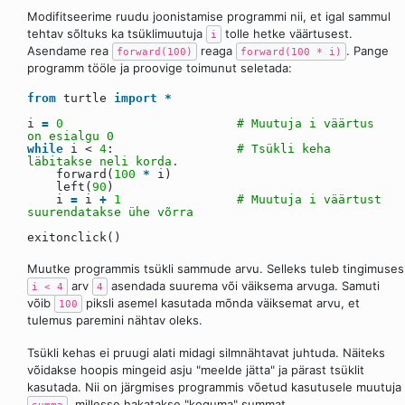
Modifitseerime ruudu joonistamise programmi nii, et igal sammul
tehtav sõltuks ka tsüklimuutuja
tolle hetke väärtusest.
i
Asendame rea
reaga
. Pange
forward(100)
forward(100 * i)
programm tööle ja proovige toimunut seletada:
from
turtle
import
*
i
=
0
# Muutuja i väärtus
on esialgu 0
while
i <
4
:
# Tsükli keha
läbitakse neli korda.
forward(
100
*
i)
left(
90
)
i
=
i
+
1
# Muutuja i väärtust
suurendatakse ühe võrra
exitonclick()
Muutke programmis tsükli sammude arvu. Selleks tuleb tingimuses
arv
asendada suurema või väiksema arvuga. Samuti
i < 4
4
võib
piksli asemel kasutada mõnda väiksemat arvu, et
100
tulemus paremini nähtav oleks.
Tsükli kehas ei pruugi alati midagi silmnähtavat juhtuda. Näiteks
võidakse hoopis mingeid asju "meelde jätta" ja pärast tsüklit
kasutada. Nii on järgmises programmis võetud kasutusele muutuja
, millesse hakatakse "koguma" summat.