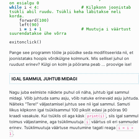
on esialgu 0
while
i <
4
:
# Kilpkonn joonistab
tsükli abil ruudu. Tsükli keha läbitakse neli
korda.
forward(
100
)
left(
90
)
i
=
i
+
1
# Muutuja i väärtust
suurendatakse ühe võrra
exitonclick()
Pange see programm tööle ja püüdke seda modifitseerida nii, et
joonistataks hoopis võrdkülgne kolmnurk. Mis sellisel juhul on
ruudust erinev? Külgi on kolm ja pöörama peab ... proovige ise!
IGAL SAMMUL JUHTUB MIDAGI
Nagu juba eelmiste näidete puhul oli näha, juhtub igal sammul
midagi. Võib juhtuda samu asju, võib natuke erinevaid asju juhtuda.
Näiteks "Tere!" väljastamisel juhtus see nii igal sammul. Samuti
liikus kilpkonn igal tsüklisammul 100 pikslit edasi ja pööras 90
kraadi vasakule. Kui tsüklis oli aga käsk
, siis igal sammul
print(i)
toimus väljastamine, aga tsüklimuutuja
väärtus oli eri sammudel
i
erinev. Tsüklimuutuja väärtuse muutumine tagati reaga
i = i +
.
1