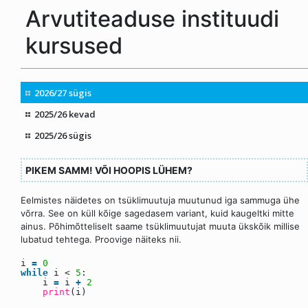
PIKEM SAMM! VÕI HOOPIS LÜHEM?
Eelmistes näidetes on tsüklimuutuja muutunud iga sammuga ühe
võrra. See on küll kõige sagedasem variant, kuid kaugeltki mitte
ainus. Põhimõtteliselt saame tsüklimuutujat muuta ükskõik millise
lubatud tehtega. Proovige näiteks nii.
i
=
0
while
i <
5
:
i
=
i
+
2
print
(i)