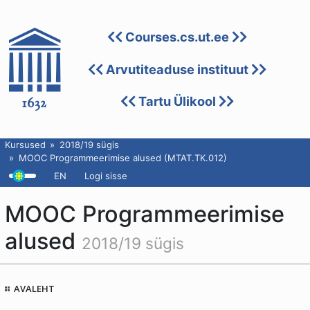
Courses.cs.ut.ee
Arvutiteaduse instituut
Tartu Ülikool
Kursused
2018/19 sügis
MOOC Programmeerimise alused (MTAT.TK.012)
EN
Logi sisse
MOOC Programmeerimise
alused
2018/19 sügis
AVALEHT