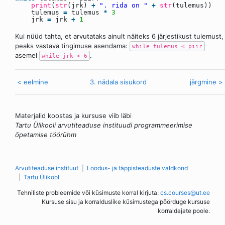
print
(
str
(jrk)
+
". rida on "
+
str
(tulemus))
tulemus
=
tulemus
*
3
jrk
=
jrk
+
1
Kui nüüd tahta, et arvutataks ainult näiteks 6 järjestikust tulemust,
peaks vastava tingimuse asendama:
while tulemus < piir
asemel
.
while jrk < 6
< eelmine
3. nädala sisukord
järgmine >
Materjalid koostas ja kursuse viib läbi
Tartu Ülikooli arvutiteaduse instituudi programmeerimise
õpetamise töörühm
Arvutiteaduse instituut
Loodus- ja täppisteaduste valdkond
Tartu Ülikool
Tehniliste probleemide või küsimuste korral kirjuta:
cs.courses@ut.ee
Kursuse sisu ja korralduslike küsimustega pöörduge kursuse
korraldajate poole.