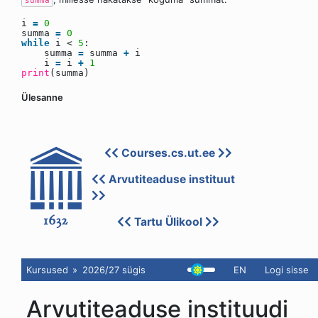
summa
i
=
0
summa
=
0
while
i <
5
:
summa
=
summa
+
i
i
=
i
+
1
print
(summa)
Ülesanne