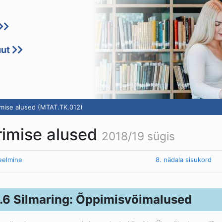
uut
ise alused (MTAT.TK.012)
mise alused
2018/19 sügis
eelmine
8. nädala sisukord
.6 Silmaring: Õppimisvõimalused