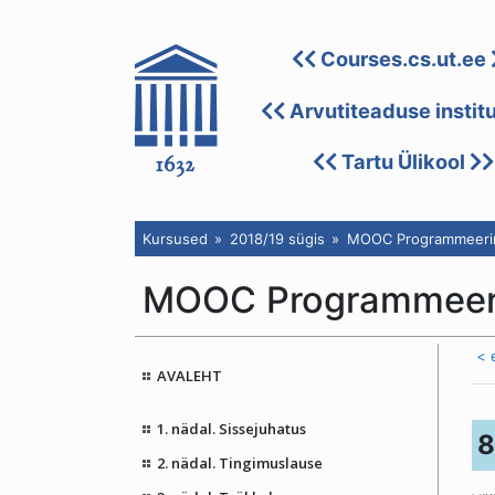
Courses.cs.ut.ee
Arvutiteaduse instit
Tartu Ülikool
Kursused
2018/19 sügis
MOOC Programmeerim
MOOC Programmeeri
< 
AVALEHT
1. nädal. Sissejuhatus
8
2. nädal. Tingimuslause