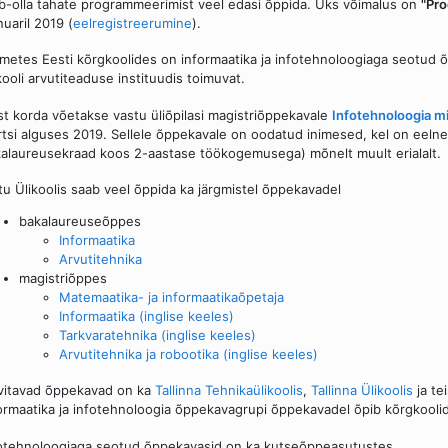
b-olla tahate programmeerimist veel edasi õppida. Üks võimalus on
"Pro
nuaril 2019 (
eelregistreerumine
).
metes Eesti kõrgkoolides on informaatika ja infotehnoloogiaga seotud 
kooli arvutiteaduse instituudis toimuvat.
st korda võetakse vastu üliõpilasi magistriõppekavale
Infotehnoloogia mi
tsi alguses 2019. Sellele õppekavale on oodatud inimesed, kel on eelne
alaureusekraad koos 2-aastase töökogemusega) mõnelt muult erialalt.
tu Ülikoolis saab veel õppida ka järgmistel õppekavadel
bakalaureuseõppes
Informaatika
Arvutitehnika
magistriõppes
Matemaatika- ja informaatikaõpetaja
Informaatika (inglise keeles)
Tarkvaratehnika (inglise keeles)
Arvutitehnika ja robootika (inglise keeles)
vitavad õppekavad on ka
Tallinna Tehnikaülikoolis
,
Tallinna Ülikoolis
ja te
ormaatika ja infotehnoloogia õppekavagrupi õppekavadel õpib kõrgkoolides
otehnoloogiaga seotud õppekavasid on ka kutseõppeasutustes.