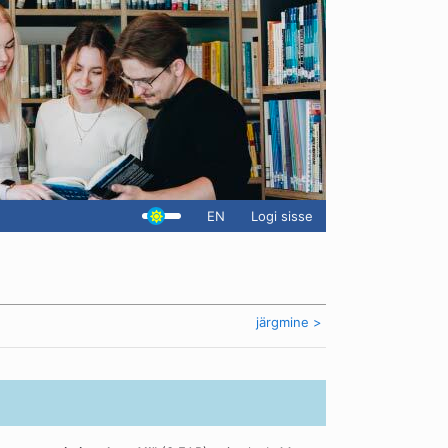
EN
Logi sisse
järgmine >