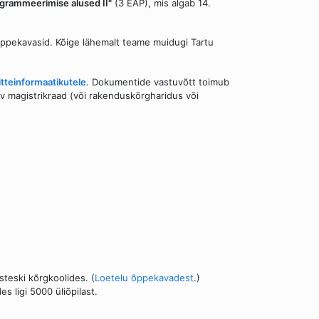
grammeerimise alused II"
(3 EAP), mis algab 14.
õppekavasid. Kõige lähemalt teame muidugi Tartu
tteinformaatikutele
. Dokumentide vastuvõtt toimub
v magistrikraad (või rakenduskõrgharidus või
isteski kõrgkoolides. (
Loetelu õppekavadest
.)
 ligi 5000 üliõpilast.