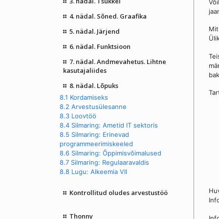
3. nädal. Tsükkel
Või
jaa
4. nädal. Sõned. Graafika
Mit
5. nädal. Järjend
Üli
6. nädal. Funktsioon
Tei
7. nädal. Andmevahetus. Lihtne
mär
kasutajaliides
bak
8. nädal. Lõpuks
Tar
8.1 Kordamiseks
8.2 Arvestusülesanne
8.3 Loovtöö
8.4 Silmaring: Ametid IT sektoris
8.5 Silmaring: Erinevad
programmeerimiskeeled
8.6 Silmaring: Õppimisvõimalused
8.7 Silmaring: Regulaaravaldis
8.8 Lugu: Alkeemia VII
Hu
Kontrollitud oludes arvestustöö
Inf
Thonny
Inf