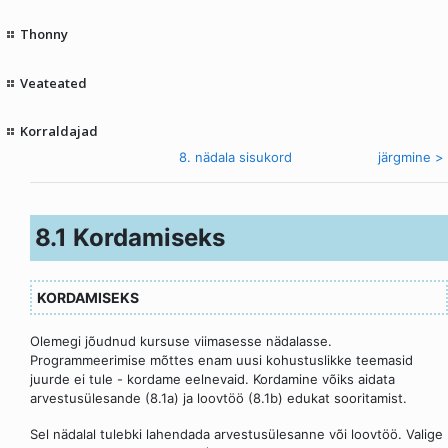
Thonny
Veateated
Korraldajad
< eelmine
8. nädala sisukord
järgmine >
8.1 Kordamiseks
KORDAMISEKS
Olemegi jõudnud kursuse viimasesse nädalasse.
Programmeerimise mõttes enam uusi kohustuslikke teemasid
juurde ei tule - kordame eelnevaid. Kordamine võiks aidata
arvestusülesande (8.1a) ja loovtöö (8.1b) edukat sooritamist.
Sel nädalal tulebki lahendada arvestusülesanne või loovtöö. Valige