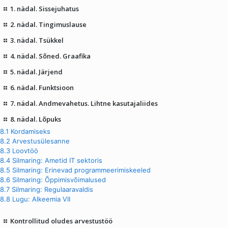
1. nädal. Sissejuhatus
2. nädal. Tingimuslause
3. nädal. Tsükkel
4. nädal. Sõned. Graafika
5. nädal. Järjend
6. nädal. Funktsioon
7. nädal. Andmevahetus. Lihtne kasutajaliides
8. nädal. Lõpuks
8.1 Kordamiseks
8.2 Arvestusülesanne
8.3 Loovtöö
8.4 Silmaring: Ametid IT sektoris
8.5 Silmaring: Erinevad programmeerimiskeeled
8.6 Silmaring: Õppimisvõimalused
8.7 Silmaring: Regulaaravaldis
8.8 Lugu: Alkeemia VII
Kontrollitud oludes arvestustöö