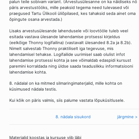
palun teile sobivam variant. (Arvestusülesanne on ka näidiseks nö
päris arvestustööks, mille peaksid tegema need tulevased või
praegused Tartu Ülikooli üliõpilased, kes tahaksid seda ainet oma
õpingute osana arvestada.)
Lisaks arvestusülesande lahendusele või loovtööle tuleb veel
esitada vastava ülesande lahendamise protsessi kirjeldus
(eelkõige Thonny logifailina) (vastavalt ülesanded 8.2a ja 8.2b).
Nimelt salvestab Thonny praktiliselt iga tegevuse, mis
lahendamisel tehakse. Logifailide uurimisel saab olulist infot
lahendamise protsessi kohta ja see võimaldab edaspidi kursust
paremini korraldada ning üldse saada teaduslikku informatsiooni
lahendamise kohta.
8. nädalal on ka mitmed silmaringimaterjalid, mille kohta on
küsimused nädala testis.
Kui kõik on päris valmis, siis palume vastata lõpuküsitlusele.
< eelmine
8. nädala sisukord
järgmine >
Materjalid koostas ja kursuse viib läbi