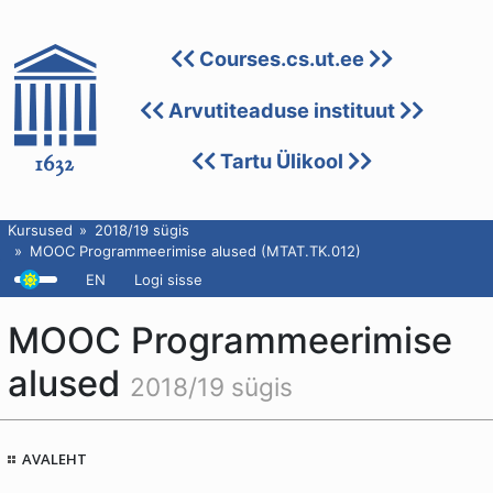
Courses.cs.ut.ee
Arvutiteaduse instituut
Tartu Ülikool
Kursused
2018/19 sügis
MOOC Programmeerimise alused (MTAT.TK.012)
EN
Logi sisse
MOOC Programmeerimise
alused
2018/19 sügis
AVALEHT