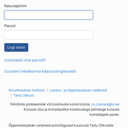
Kasutajanimi
Parool
Unustasid oma parooli?
Courses’i keskkonna kasutustingimused
Arvutiteaduse instituut
Loodus- ja täppisteaduste valdkond
Tartu Ülikool
Tehniliste probleemide või küsimuste korral kirjuta:
cs.courses@ut.ee
Kursuse sisu ja korralduslike küsimustega pöörduge kursuse
korraldajate poole.
Õppematerjalide varalised autoriõigused kuuluvad Tartu Ülikoolile.