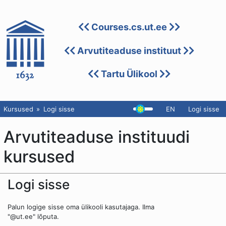
Courses.cs.ut.ee
Arvutiteaduse instituut
Tartu Ülikool
Kursused
Logi sisse
EN
Logi sisse
Arvutiteaduse instituudi
kursused
Logi sisse
Palun logige sisse oma ülikooli kasutajaga. Ilma
"@ut.ee" lõputa.