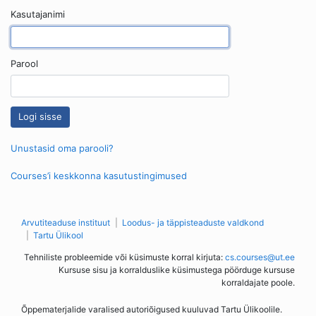
Kasutajanimi
Parool
Unustasid oma parooli?
Courses’i keskkonna kasutustingimused
Arvutiteaduse instituut
Loodus- ja täppisteaduste valdkond
Tartu Ülikool
Tehniliste probleemide või küsimuste korral kirjuta:
cs.courses@ut.ee
Kursuse sisu ja korralduslike küsimustega pöörduge kursuse
korraldajate poole.
Õppematerjalide varalised autoriõigused kuuluvad Tartu Ülikoolile.