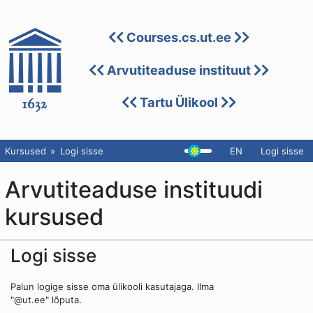
Courses.cs.ut.ee
Arvutiteaduse instituut
Tartu Ülikool
Kursused
Logi sisse
EN
Logi sisse
Arvutiteaduse instituudi
kursused
Logi sisse
Palun logige sisse oma ülikooli kasutajaga. Ilma
"@ut.ee" lõputa.