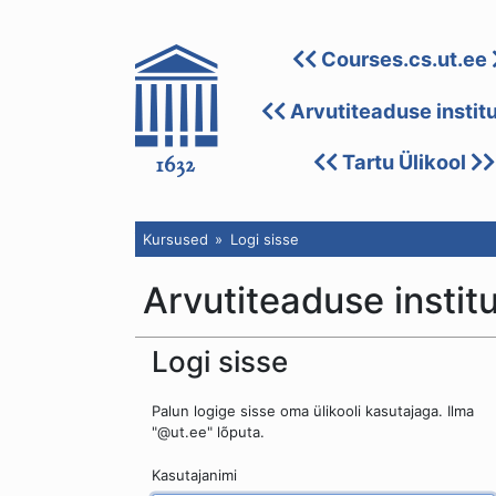
Courses.cs.ut.ee
Arvutiteaduse instit
Tartu Ülikool
Kursused
Logi sisse
Arvutiteaduse instit
Logi sisse
Palun logige sisse oma ülikooli kasutajaga. Ilma
"@ut.ee" lõputa.
Kasutajanimi