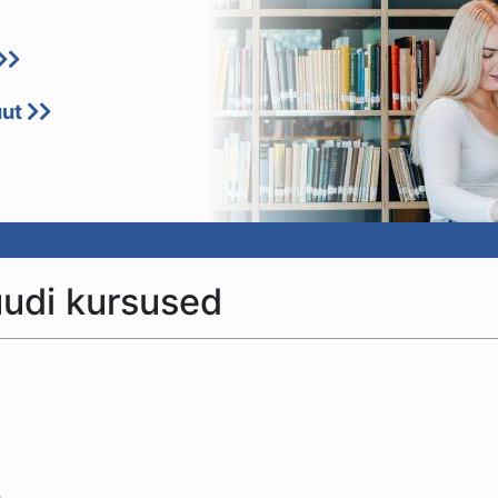
uut
uudi kursused