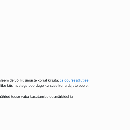
bleemide või küsimuste korral kirjuta:
cs.courses@ut.ee
slike küsimustega pöörduge kursuse korraldajate poole.
enähtud teose vaba kasutamise eesmärkidel ja