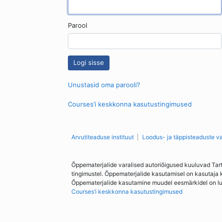
Parool
Unustasid oma parooli?
Courses’i keskkonna kasutustingimused
Arvutiteaduse instituut
Loodus- ja täppisteaduste v
Õppematerjalide varalised autoriõigused kuuluvad Tar
tingimustel. Õppematerjalide kasutamisel on kasutaja 
Õppematerjalide kasutamine muudel eesmärkidel on lubat
Courses’i keskkonna kasutustingimused