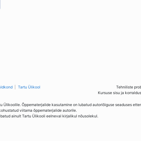
aldkond
Tartu Ülikool
Tehniliste pro
Kursuse sisu ja korraldu
tu Ülikoolile. Õppematerjalide kasutamine on lubatud autoriõiguse seaduses ett
kohustatud viitama õppematerjalide autorile.
ud ainult Tartu Ülikooli eelneval kirjalikul nõusolekul.