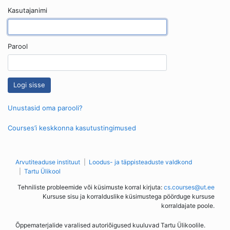
Kasutajanimi
Parool
Unustasid oma parooli?
Courses’i keskkonna kasutustingimused
Arvutiteaduse instituut
Loodus- ja täppisteaduste valdkond
Tartu Ülikool
Tehniliste probleemide või küsimuste korral kirjuta:
cs.courses@ut.ee
Kursuse sisu ja korralduslike küsimustega pöörduge kursuse
korraldajate poole.
Õppematerjalide varalised autoriõigused kuuluvad Tartu Ülikoolile.