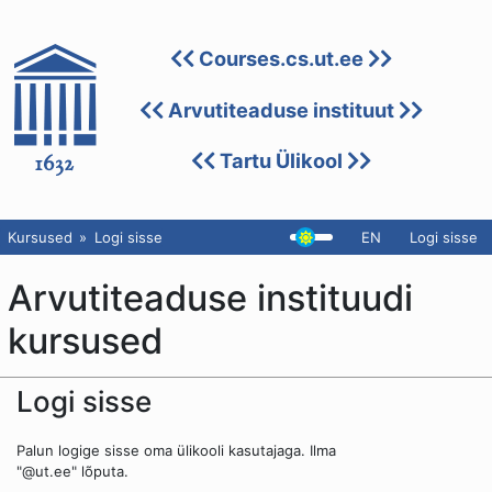
Courses.cs.ut.ee
Arvutiteaduse instituut
Tartu Ülikool
Kursused
Logi sisse
EN
Logi sisse
Arvutiteaduse instituudi
kursused
Logi sisse
Palun logige sisse oma ülikooli kasutajaga. Ilma
"@ut.ee" lõputa.