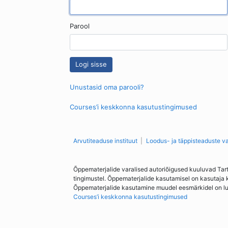
Parool
Unustasid oma parooli?
Courses’i keskkonna kasutustingimused
Arvutiteaduse instituut
Loodus- ja täppisteaduste v
Õppematerjalide varalised autoriõigused kuuluvad Tar
tingimustel. Õppematerjalide kasutamisel on kasutaja 
Õppematerjalide kasutamine muudel eesmärkidel on lubat
Courses’i keskkonna kasutustingimused