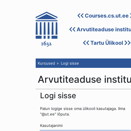
Courses.cs.ut.ee
Arvutiteaduse instit
Tartu Ülikool
Kursused
Logi sisse
Arvutiteaduse instit
Logi sisse
Palun logige sisse oma ülikooli kasutajaga. Ilma
"@ut.ee" lõputa.
Kasutajanimi