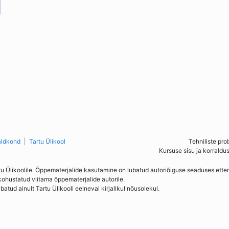
aldkond
Tartu Ülikool
Tehniliste pro
Kursuse sisu ja korraldu
tu Ülikoolile. Õppematerjalide kasutamine on lubatud autoriõiguse seaduses ett
kohustatud viitama õppematerjalide autorile.
ud ainult Tartu Ülikooli eelneval kirjalikul nõusolekul.