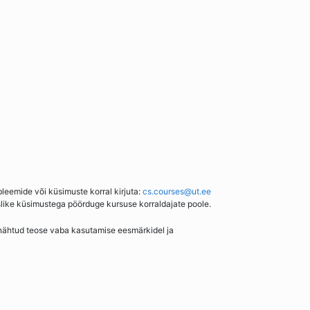
bleemide või küsimuste korral kirjuta:
cs.courses@ut.ee
slike küsimustega pöörduge kursuse korraldajate poole.
enähtud teose vaba kasutamise eesmärkidel ja