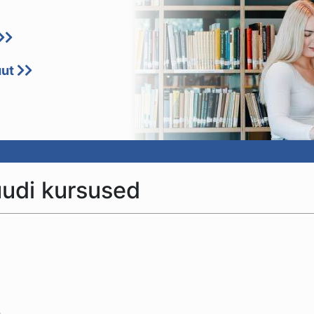
uut
uudi kursused