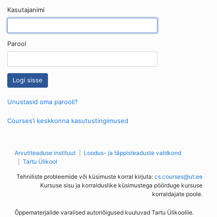
Kasutajanimi
Parool
Unustasid oma parooli?
Courses’i keskkonna kasutustingimused
Arvutiteaduse instituut
Loodus- ja täppisteaduste valdkond
Tartu Ülikool
Tehniliste probleemide või küsimuste korral kirjuta:
cs.courses@ut.ee
Kursuse sisu ja korralduslike küsimustega pöörduge kursuse
korraldajate poole.
Õppematerjalide varalised autoriõigused kuuluvad Tartu Ülikoolile.