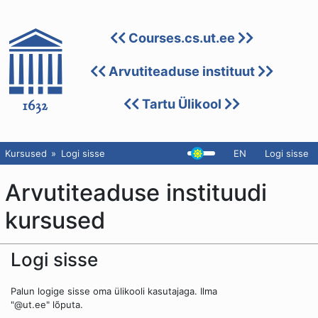
Courses.cs.ut.ee
Arvutiteaduse instituut
Tartu Ülikool
Kursused
Logi sisse
EN
Logi sisse
Arvutiteaduse instituudi
kursused
Logi sisse
Palun logige sisse oma ülikooli kasutajaga. Ilma
"@ut.ee" lõputa.