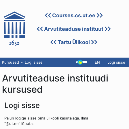
Courses.cs.ut.ee
Arvutiteaduse instituut
Tartu Ülikool
Kursused
Logi sisse
EN
Logi sisse
Arvutiteaduse instituudi
kursused
Logi sisse
Palun logige sisse oma ülikooli kasutajaga. Ilma
"@ut.ee" lõputa.