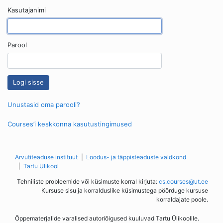
Kasutajanimi
Parool
Unustasid oma parooli?
Courses’i keskkonna kasutustingimused
Arvutiteaduse instituut
Loodus- ja täppisteaduste valdkond
Tartu Ülikool
Tehniliste probleemide või küsimuste korral kirjuta:
cs.courses@ut.ee
Kursuse sisu ja korralduslike küsimustega pöörduge kursuse
korraldajate poole.
Õppematerjalide varalised autoriõigused kuuluvad Tartu Ülikoolile.