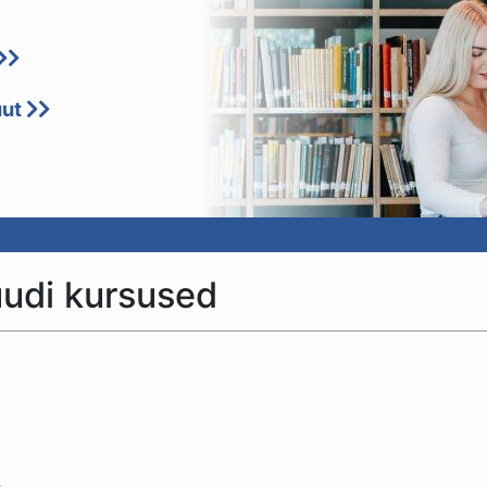
uut
uudi kursused