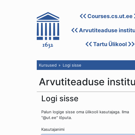
Courses.cs.ut.ee
Arvutiteaduse instit
Tartu Ülikool
Kursused
Logi sisse
Arvutiteaduse instit
Logi sisse
Palun logige sisse oma ülikooli kasutajaga. Ilma
"@ut.ee" lõputa.
Kasutajanimi