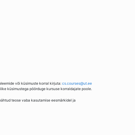
bleemide või küsimuste korral kirjuta:
cs.courses@ut.ee
slike küsimustega pöörduge kursuse korraldajate poole.
enähtud teose vaba kasutamise eesmärkidel ja