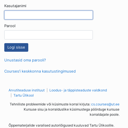
Kasutajanimi
Parool
Unustasid oma parooli?
Courses’i keskkonna kasutustingimused
Arvutiteaduse instituut
Loodus- ja täppisteaduste valdkond
Tartu Ülikool
Tehniliste probleemide või küsimuste korral kirjuta:
cs.courses@ut.ee
Kursuse sisu ja korralduslike küsimustega pöörduge kursuse
korraldajate poole.
Õppematerjalide varalised autoriõigused kuuluvad Tartu Ülikoolile.