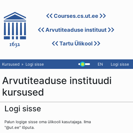
Courses.cs.ut.ee
Arvutiteaduse instituut
Tartu Ülikool
Kursused
Logi sisse
EN
Logi sisse
Arvutiteaduse instituudi
kursused
Logi sisse
Palun logige sisse oma ülikooli kasutajaga. Ilma
"@ut.ee" lõputa.