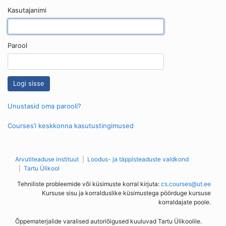
Kasutajanimi
Parool
Unustasid oma parooli?
Courses’i keskkonna kasutustingimused
Arvutiteaduse instituut
Loodus- ja täppisteaduste valdkond
Tartu Ülikool
Tehniliste probleemide või küsimuste korral kirjuta:
cs.courses@ut.ee
Kursuse sisu ja korralduslike küsimustega pöörduge kursuse
korraldajate poole.
Õppematerjalide varalised autoriõigused kuuluvad Tartu Ülikoolile.