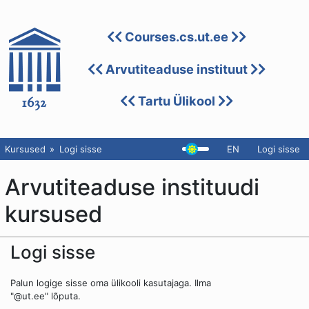
Courses.cs.ut.ee
Arvutiteaduse instituut
Tartu Ülikool
Kursused
Logi sisse
EN
Logi sisse
Arvutiteaduse instituudi
kursused
Logi sisse
Palun logige sisse oma ülikooli kasutajaga. Ilma
"@ut.ee" lõputa.