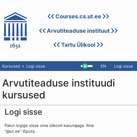
Courses.cs.ut.ee
Arvutiteaduse instituut
Tartu Ülikool
Kursused
Logi sisse
EN
Logi sisse
Arvutiteaduse instituudi
kursused
Logi sisse
Palun logige sisse oma ülikooli kasutajaga. Ilma
"@ut.ee" lõputa.