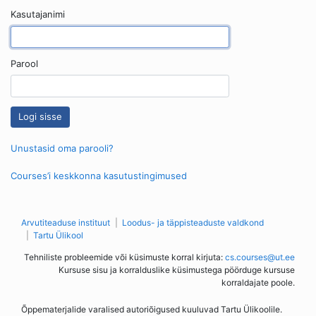
Kasutajanimi
Parool
Unustasid oma parooli?
Courses’i keskkonna kasutustingimused
Arvutiteaduse instituut
Loodus- ja täppisteaduste valdkond
Tartu Ülikool
Tehniliste probleemide või küsimuste korral kirjuta:
cs.courses@ut.ee
Kursuse sisu ja korralduslike küsimustega pöörduge kursuse
korraldajate poole.
Õppematerjalide varalised autoriõigused kuuluvad Tartu Ülikoolile.