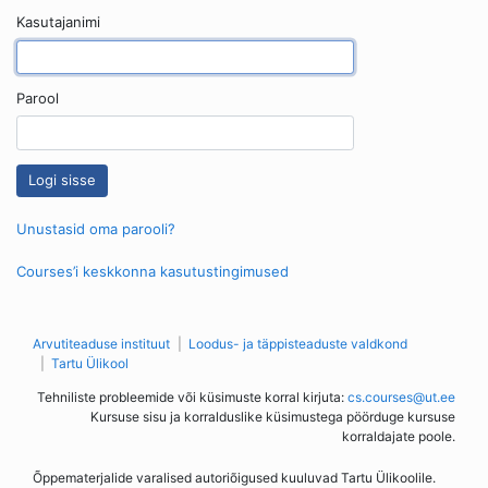
Kasutajanimi
Parool
Unustasid oma parooli?
Courses’i keskkonna kasutustingimused
Arvutiteaduse instituut
Loodus- ja täppisteaduste valdkond
Tartu Ülikool
Tehniliste probleemide või küsimuste korral kirjuta:
cs.courses@ut.ee
Kursuse sisu ja korralduslike küsimustega pöörduge kursuse
korraldajate poole.
Õppematerjalide varalised autoriõigused kuuluvad Tartu Ülikoolile.