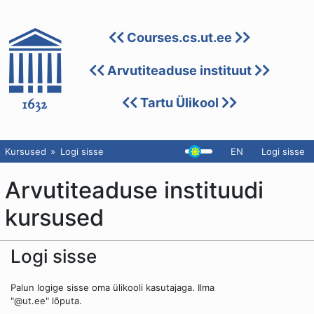
Courses.cs.ut.ee
Arvutiteaduse instituut
Tartu Ülikool
Kursused
Logi sisse
EN
Logi sisse
Arvutiteaduse instituudi
kursused
Logi sisse
Palun logige sisse oma ülikooli kasutajaga. Ilma
"@ut.ee" lõputa.