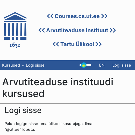
Courses.cs.ut.ee
Arvutiteaduse instituut
Tartu Ülikool
Kursused
Logi sisse
EN
Logi sisse
Arvutiteaduse instituudi
kursused
Logi sisse
Palun logige sisse oma ülikooli kasutajaga. Ilma
"@ut.ee" lõputa.