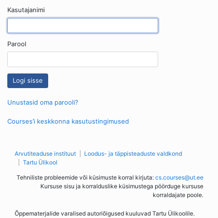
Kasutajanimi
Parool
Unustasid oma parooli?
Courses’i keskkonna kasutustingimused
Arvutiteaduse instituut
Loodus- ja täppisteaduste valdkond
Tartu Ülikool
Tehniliste probleemide või küsimuste korral kirjuta:
cs.courses@ut.ee
Kursuse sisu ja korralduslike küsimustega pöörduge kursuse
korraldajate poole.
Õppematerjalide varalised autoriõigused kuuluvad Tartu Ülikoolile.