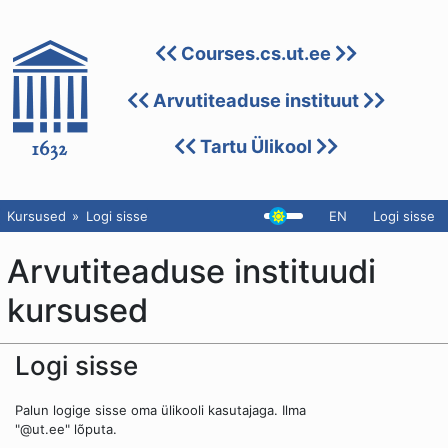
Courses.cs.ut.ee
Arvutiteaduse instituut
Tartu Ülikool
Kursused
Logi sisse
EN
Logi sisse
Arvutiteaduse instituudi
kursused
Logi sisse
Palun logige sisse oma ülikooli kasutajaga. Ilma
"@ut.ee" lõputa.