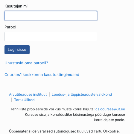
Kasutajanimi
Parool
Unustasid oma parooli?
Courses’i keskkonna kasutustingimused
Arvutiteaduse instituut
Loodus- ja täppisteaduste valdkond
Tartu Ülikool
Tehniliste probleemide või küsimuste korral kirjuta:
cs.courses@ut.ee
Kursuse sisu ja korralduslike küsimustega pöörduge kursuse
korraldajate poole.
Õppematerjalide varalised autoriõigused kuuluvad Tartu Ülikoolile.