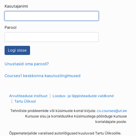
Kasutajanimi
Parool
Unustasid oma parooli?
Courses’i keskkonna kasutustingimused
Arvutiteaduse instituut
Loodus- ja täppisteaduste valdkond
Tartu Ülikool
Tehniliste probleemide või küsimuste korral kirjuta:
cs.courses@ut.ee
Kursuse sisu ja korralduslike küsimustega pöörduge kursuse
korraldajate poole.
Õppematerjalide varalised autoriõigused kuuluvad Tartu Ülikoolile.