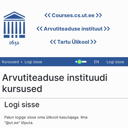
Courses.cs.ut.ee
Arvutiteaduse instituut
Tartu Ülikool
Kursused
Logi sisse
EN
Logi sisse
Arvutiteaduse instituudi
kursused
Logi sisse
Palun logige sisse oma ülikooli kasutajaga. Ilma
"@ut.ee" lõputa.