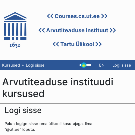
Courses.cs.ut.ee
Arvutiteaduse instituut
Tartu Ülikool
Kursused
Logi sisse
EN
Logi sisse
Arvutiteaduse instituudi
kursused
Logi sisse
Palun logige sisse oma ülikooli kasutajaga. Ilma
"@ut.ee" lõputa.