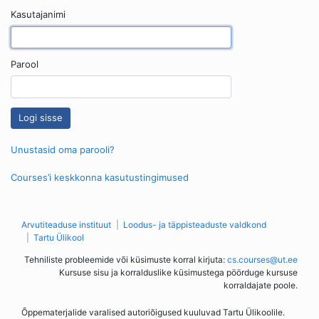
Kasutajanimi
Parool
Unustasid oma parooli?
Courses’i keskkonna kasutustingimused
Arvutiteaduse instituut
Loodus- ja täppisteaduste valdkond
Tartu Ülikool
Tehniliste probleemide või küsimuste korral kirjuta:
cs.courses@ut.ee
Kursuse sisu ja korralduslike küsimustega pöörduge kursuse
korraldajate poole.
Õppematerjalide varalised autoriõigused kuuluvad Tartu Ülikoolile.