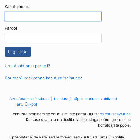
Kasutajanimi
Parool
Unustasid oma parooli?
Courses’i keskkonna kasutustingimused
Arvutiteaduse instituut
Loodus- ja täppisteaduste valdkond
Tartu Ülikool
Tehniliste probleemide või küsimuste korral kirjuta:
cs.courses@ut.ee
Kursuse sisu ja korralduslike küsimustega pöörduge kursuse
korraldajate poole.
Õppematerjalide varalised autoriõigused kuuluvad Tartu Ülikoolile.