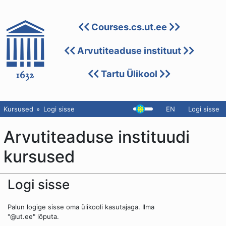
Courses.cs.ut.ee
Arvutiteaduse instituut
Tartu Ülikool
Kursused
Logi sisse
EN
Logi sisse
Arvutiteaduse instituudi
kursused
Logi sisse
Palun logige sisse oma ülikooli kasutajaga. Ilma
"@ut.ee" lõputa.