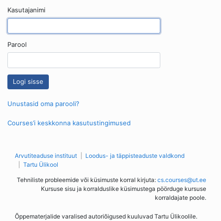
Kasutajanimi
Parool
Unustasid oma parooli?
Courses’i keskkonna kasutustingimused
Arvutiteaduse instituut
Loodus- ja täppisteaduste valdkond
Tartu Ülikool
Tehniliste probleemide või küsimuste korral kirjuta:
cs.courses@ut.ee
Kursuse sisu ja korralduslike küsimustega pöörduge kursuse
korraldajate poole.
Õppematerjalide varalised autoriõigused kuuluvad Tartu Ülikoolile.