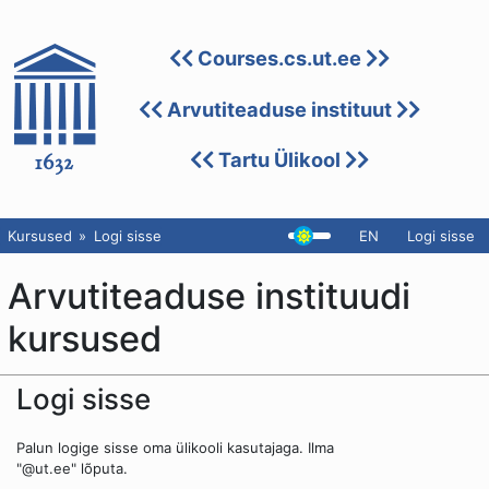
Courses.cs.ut.ee
Arvutiteaduse instituut
Tartu Ülikool
Kursused
Logi sisse
EN
Logi sisse
Arvutiteaduse instituudi
kursused
Logi sisse
Palun logige sisse oma ülikooli kasutajaga. Ilma
"@ut.ee" lõputa.