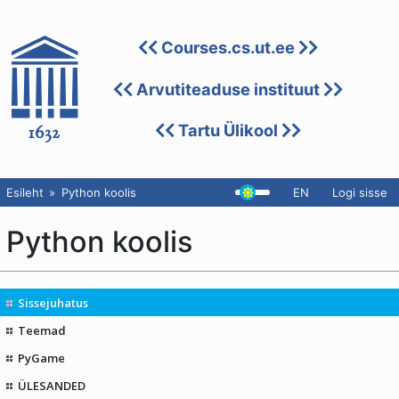
Courses.cs.ut.ee
Arvutiteaduse instituut
Tartu Ülikool
Esileht
Python koolis
EN
Logi sisse
Python koolis
Sissejuhatus
Teemad
PyGame
ÜLESANDED