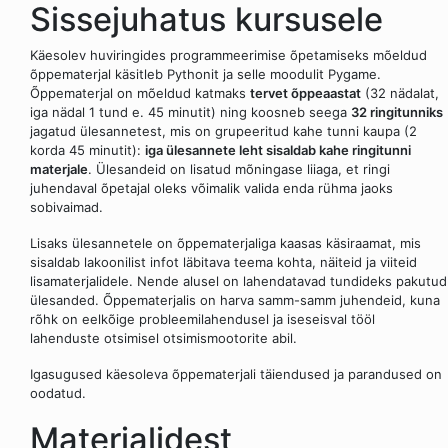
Sissejuhatus kursusele
Käesolev huviringides programmeerimise õpetamiseks mõeldud
õppematerjal käsitleb Pythonit ja selle moodulit Pygame.
Õppematerjal on mõeldud katmaks
tervet õppeaastat
(32 nädalat,
iga nädal 1 tund e. 45 minutit) ning koosneb seega
32 ringitunniks
jagatud ülesannetest, mis on grupeeritud kahe tunni kaupa (2
korda 45 minutit):
iga ülesannete leht sisaldab kahe ringitunni
materjale
. Ülesandeid on lisatud mõningase liiaga, et ringi
juhendaval õpetajal oleks võimalik valida enda rühma jaoks
sobivaimad.
Lisaks ülesannetele on õppematerjaliga kaasas käsiraamat, mis
sisaldab lakoonilist infot läbitava teema kohta, näiteid ja viiteid
lisamaterjalidele. Nende alusel on lahendatavad tundideks pakutud
ülesanded. Õppematerjalis on harva samm-samm juhendeid, kuna
rõhk on eelkõige probleemilahendusel ja iseseisval tööl
lahenduste otsimisel otsimismootorite abil.
Igasugused käesoleva õppematerjali täiendused ja parandused on
oodatud.
Materjalidest