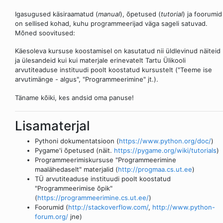
Igasugused käsiraamatud (
manual
), õpetused (
tutorial
) ja foorumid
on sellised kohad, kuhu programmeerijad väga sageli satuvad.
Mõned soovitused:
Käesoleva kursuse koostamisel on kasutatud nii üldlevinud näiteid
ja ülesandeid kui kui materjale erinevatelt Tartu Ülikooli
arvutiteaduse instituudi poolt koostatud kursustelt ("Teeme ise
arvutimänge - algus", "Programmeerimine" jt.).
Täname kõiki, kes andsid oma panuse!
Lisamaterjal
Pythoni dokumentatsioon (
https://www.python.org/doc/
)
Pygame'i õpetused (näit.
https://pygame.org/wiki/tutorials
)
Programmeerimiskursuse "Programmeerimine
maalähedaselt" materjalid (
http://progmaa.cs.ut.ee
)
TÜ arvutiteaduse instituudi poolt koostatud
"Programmeerimise õpik"
(
https://programmeerimine.cs.ut.ee/
)
Foorumid (
http://stackoverflow.com/
,
http://www.python-
forum.org/
jne)