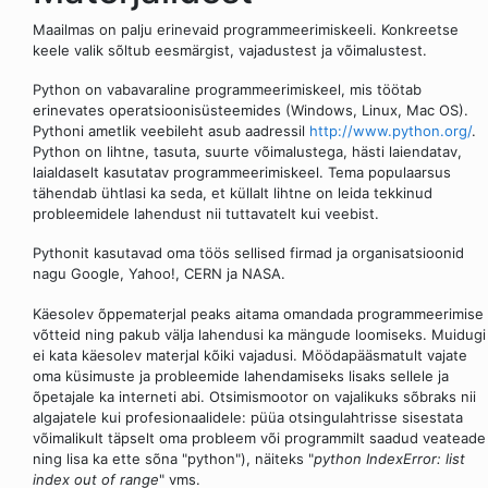
Maailmas on palju erinevaid programmeerimiskeeli. Konkreetse
keele valik sõltub eesmärgist, vajadustest ja võimalustest.
Python on vabavaraline programmeerimiskeel, mis töötab
erinevates operatsioonisüsteemides (Windows, Linux, Mac OS).
Pythoni ametlik veebileht asub aadressil
http://www.python.org/
.
Python on lihtne, tasuta, suurte võimalustega, hästi laiendatav,
laialdaselt kasutatav programmeerimiskeel. Tema populaarsus
tähendab ühtlasi ka seda, et küllalt lihtne on leida tekkinud
probleemidele lahendust nii tuttavatelt kui veebist.
Pythonit kasutavad oma töös sellised firmad ja organisatsioonid
nagu Google, Yahoo!, CERN ja NASA.
Käesolev õppematerjal peaks aitama omandada programmeerimise
võtteid ning pakub välja lahendusi ka mängude loomiseks. Muidugi
ei kata käesolev materjal kõiki vajadusi. Möödapääsmatult vajate
oma küsimuste ja probleemide lahendamiseks lisaks sellele ja
õpetajale ka interneti abi. Otsimismootor on vajalikuks sõbraks nii
algajatele kui profesionaalidele: püüa otsingulahtrisse sisestata
võimalikult täpselt oma probleem või programmilt saadud veateade
ning lisa ka ette sõna "python"), näiteks "
python IndexError: list
index out of range
" vms.