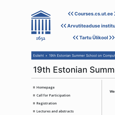
Courses.cs.ut.ee
Arvutiteaduse instit
Tartu Ülikool
Esileht
19th Estonian Summer School on Comput
19th Estonian Summ
Homepage
We 
Call for Participation
Registration
Lectures and abstracts