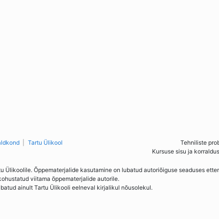
aldkond
Tartu Ülikool
Tehniliste pro
Kursuse sisu ja korraldu
tu Ülikoolile. Õppematerjalide kasutamine on lubatud autoriõiguse seaduses ett
kohustatud viitama õppematerjalide autorile.
ud ainult Tartu Ülikooli eelneval kirjalikul nõusolekul.