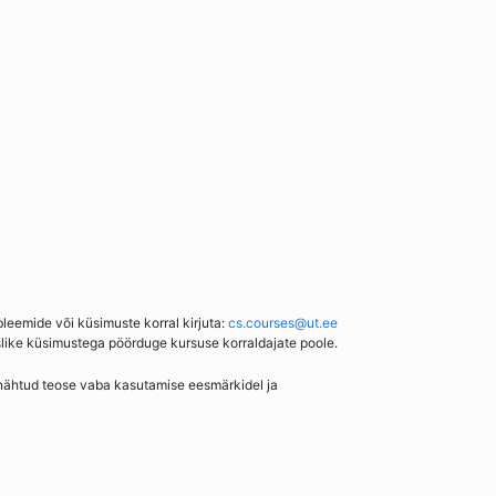
bleemide või küsimuste korral kirjuta:
cs.courses@ut.ee
slike küsimustega pöörduge kursuse korraldajate poole.
enähtud teose vaba kasutamise eesmärkidel ja