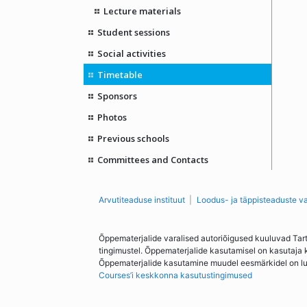
Lecture materials
Student sessions
Social activities
Timetable
Sponsors
Photos
Previous schools
Committees and Contacts
Arvutiteaduse instituut
Loodus- ja täppisteaduste v
Õppematerjalide varalised autoriõigused kuuluvad Tar
tingimustel. Õppematerjalide kasutamisel on kasutaja 
Õppematerjalide kasutamine muudel eesmärkidel on lubat
Courses’i keskkonna kasutustingimused