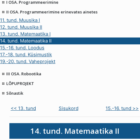
I OSA. Programmeerimine
II OSA. Programmeerimine erinevates ainetes
11. tund. Muusika I
12. tund. Muusika II
13. tund. Matemaatika I
14. tund. Matemaatika II
15.-16. tund. Loodus
17.-18. tund. Küsimustik
19.-20. tund. Vaheprojekt
III OSA. Robootika
LÕPUPROJEKT
Sõnastik
<< 13. tund
Sisukord
15.-16. tund >>
14. tund. Matemaatika II