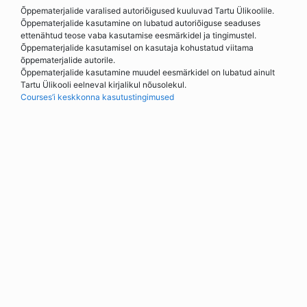
Õppematerjalide varalised autoriõigused kuuluvad Tartu Ülikoolile.
Õppematerjalide kasutamine on lubatud autoriõiguse seaduses
ettenähtud teose vaba kasutamise eesmärkidel ja tingimustel.
Õppematerjalide kasutamisel on kasutaja kohustatud viitama
õppematerjalide autorile.
Õppematerjalide kasutamine muudel eesmärkidel on lubatud ainult
Tartu Ülikooli eelneval kirjalikul nõusolekul.
Courses’i keskkonna kasutustingimused