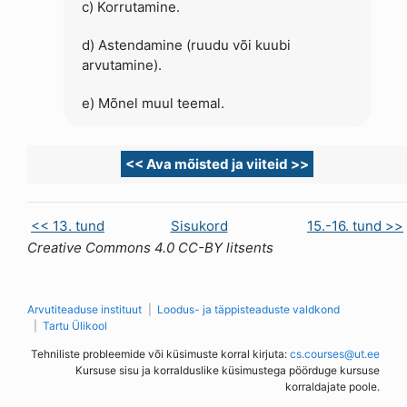
c) Korrutamine.
d) Astendamine (ruudu või kuubi
arvutamine).
e) Mõnel muul teemal.
<< Ava mõisted ja viiteid >>
<< 13. tund
Sisukord
15.-16. tund >>
Creative Commons 4.0 CC-BY litsents
Arvutiteaduse instituut
Loodus- ja täppisteaduste valdkond
Tartu Ülikool
Tehniliste probleemide või küsimuste korral kirjuta:
cs.courses@ut.ee
Kursuse sisu ja korralduslike küsimustega pöörduge kursuse
korraldajate poole.