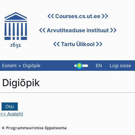
Courses.cs.ut.ee
Arvutiteaduse instituut
Tartu Ülikool
Esileht
Digiõpik
EN
Logi sisse
Digiõpik
<< Avaleht
Programmeerimise õppeteema