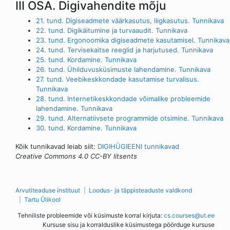
III OSA. Digivahendite mõju
21. tund. Digiseadmete väärkasutus, liigkasutus. Tunnikava
22. tund. Digikäitumine ja turvaaudit. Tunnikava
23. tund. Ergonoomika digiseadmete kasutamisel. Tunnikava
24. tund. Tervisekaitse reeglid ja harjutused. Tunnikava
25. tund. Kordamine. Tunnikava
26. tund. Ühilduvusküsimuste lahendamine. Tunnikava
27. tund. Veebikeskkondade kasutamise turvalisus.
Tunnikava
28. tund. Internetikeskkondade võimalike probleemide
lahendamine. Tunnikava
29. tund. Alternatiivsete programmide otsimine. Tunnikava
30. tund. Kordamine. Tunnikava
Kõik tunnikavad leiab siit:
DIGIHÜGIEENI tunnikavad
Creative Commons 4.0 CC-BY litsents
Arvutiteaduse instituut
Loodus- ja täppisteaduste valdkond
Tartu Ülikool
Tehniliste probleemide või küsimuste korral kirjuta:
cs.courses@ut.ee
Kursuse sisu ja korralduslike küsimustega pöörduge kursuse