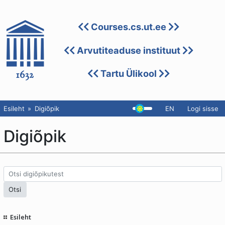
Courses.cs.ut.ee
Arvutiteaduse instituut
Tartu Ülikool
Esileht
Digiõpik
EN
Logi sisse
Digiõpik
Esileht