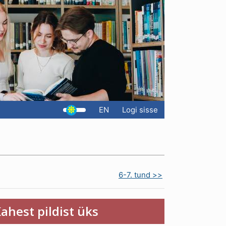
EN
Logi sisse
6-7. tund >>
Kahest pildist üks