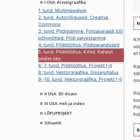
I OSA. Arvutigraafika
1. tund. Multimeedium
2. tund. Autoriõigused. Creative
M
Commons
3. tund. Pildistamine. Fotoaparaadi töö
põhimõtted. Pildi salvestamine
Kih
4. tund. Pilditöötlus. Pildiparandused
sü
5. tund. Pilditöötlus. Kihid. Kahest
et 
pildist üks
6.-7. tund. Pilditöötlus. Projekt I-II
Kas
8. tund. Vektorgraafika. Sissejuhatus
sal
9.-10. tund. Vektorgraafika. Projekt I-II
osa
Pil
II OSA. 3D-disain
kom
III OSA. Heli ja video
Pil
LÕPUPROJEKT
kuj
Sõnastik
K