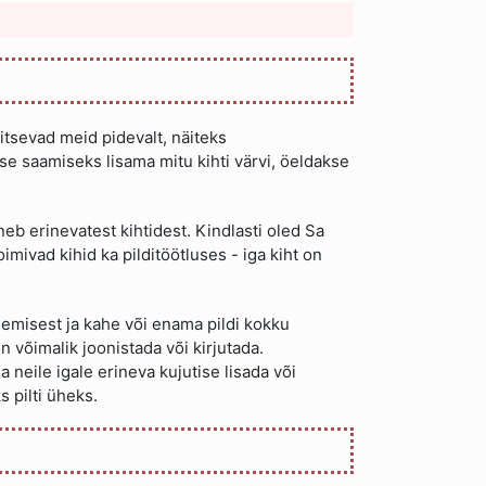
ritsevad meid pidevalt, näiteks
se saamiseks lisama mitu kihti värvi, öeldakse
neb erinevatest kihtidest. Kindlasti oled Sa
oimivad kihid ka pilditöötluses - iga kiht on
ötlemisest ja kahe või enama pildi kokku
n võimalik joonistada või kirjutada.
a neile igale erineva kujutise lisada või
s pilti üheks.