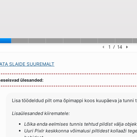
ATA SLAIDE SUUREMALT
seseisvad ülesanded:
Lisa töödeldud pilt oma õpimappi koos kuupäeva ja tunni
Lisaülesanded kiirematele:
Lõika enda eelmises tunnis tehtud pildist välja objekt
Uuri Pixlr keskkonna võimalusi piltidest kollaaži te