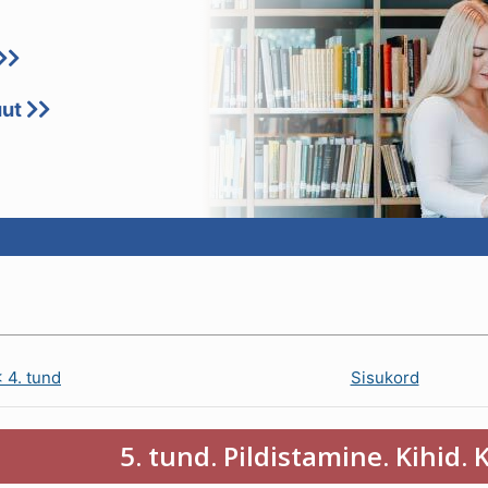
uut
 4. tund
Sisukord
5. tund. Pildistamine. Kihid. 