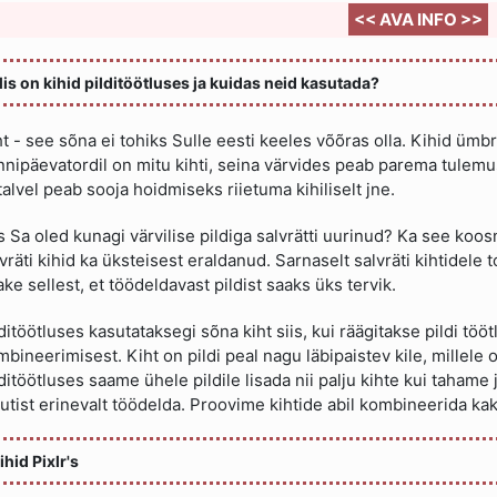
<< AVA INFO >>
is on kihid pilditöötluses ja kuidas neid kasutada?
t - see sõna ei tohiks Sulle eesti keeles võõras olla. Kihid ümb
nnipäevatordil on mitu kihti, seina värvides peab parema tulemu
talvel peab sooja hoidmiseks riietuma kihiliselt jne.
 Sa oled kunagi värvilise pildiga salvrätti uurinud? Ka see koos
vräti kihid ka üksteisest eraldanud. Sarnaselt salvräti kihtidele t
ke sellest, et töödeldavast pildist saaks üks tervik.
ditöötluses kasutataksegi sõna kiht siis, kui räägitakse pildi tö
bineerimisest. Kiht on pildi peal nagu läbipaistev kile, millele o
ditöötluses saame ühele pildile lisada nii palju kihte kui tahame j
utist erinevalt töödelda. Proovime kihtide abil kombineerida kak
ihid Pixlr's