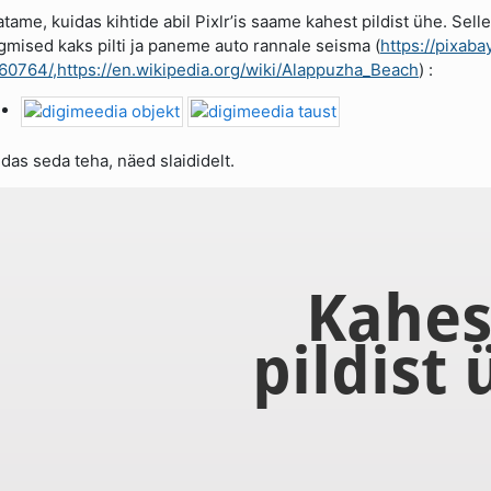
tame, kuidas kihtide abil Pixlr’is saame kahest pildist ühe. Sell
rgmised kaks pilti ja paneme auto rannale seisma (
https://pixab
60764/,https://en.wikipedia.org/wiki/Alappuzha_Beach
) :
das seda teha, näed slaididelt.