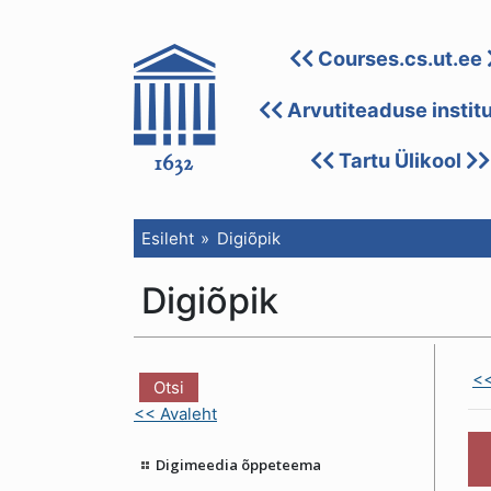
Courses.cs.ut.ee
Arvutiteaduse instit
Tartu Ülikool
Esileht
Digiõpik
Digiõpik
<<
<< Avaleht
Digimeedia õppeteema