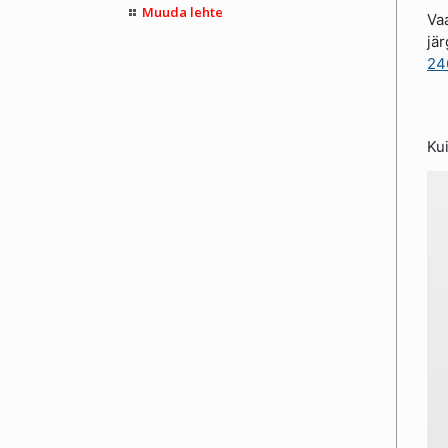
Muuda lehte
Vaa
jä
24
Kui