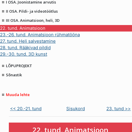
I OSA. Joonistamine arvutis
II OSA. Pildi- ja videotöötlus
III OSA. Animatsioon, heli, 3D
22. tund. Animatsioon
23.-26. tund. Animatsioon rühmatööna
27. tund. Heli salvestamine
28. tund. Rääkivad pildid
29.-30. tund. 3D kunst
LÕPUPROJEKT
Sõnastik
Muuda lehte
<< 20.-21. tund
Sisukord
23. tund >>
22. tund. Animatsioon