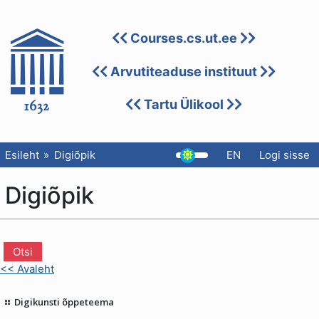
Courses.cs.ut.ee
Arvutiteaduse instituut
Tartu Ülikool
Esileht
Digiõpik
EN
Logi sisse
Digiõpik
<< Avaleht
Digikunsti õppeteema