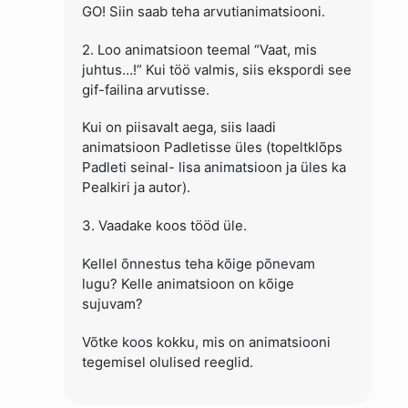
GO! Siin saab teha arvutianimatsiooni.
2. Loo animatsioon teemal “Vaat, mis
juhtus…!” Kui töö valmis, siis ekspordi see
gif-failina arvutisse.
Kui on piisavalt aega, siis laadi
animatsioon Padletisse üles (topeltklõps
Padleti seinal- lisa animatsioon ja üles ka
Pealkiri ja autor).
3. Vaadake koos tööd üle.
Kellel õnnestus teha kõige põnevam
lugu? Kelle animatsioon on kõige
sujuvam?
Võtke koos kokku, mis on animatsiooni
tegemisel olulised reeglid.