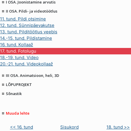
I OSA. Joonistamine arvutis
II OSA. Pildi- ja videotöötlus
11. tund. Pildi otsimine
12. tund. Sünnipäevakutse
13. tund. Pilditöötlus veebis
14.-15. tund. Pildistamine
16. tund. Kollaaž
17. tund. Fotolugu
18.-19. tund. Video
20.-21. tund. Videokollaaž
III OSA. Animatsioon, heli, 3D
LÕPUPROJEKT
Sõnastik
Muuda lehte
<< 16. tund
Sisukord
18. tund >>