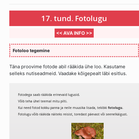
17. tund. Fotolugu
<< AVA INFO >>
Fotoloo tegemine
Täna proovime fotode abil rääkida ühe loo. Kasutame
selleks nutiseadmeid. Vaadake kõigepealt läbi esitlus.