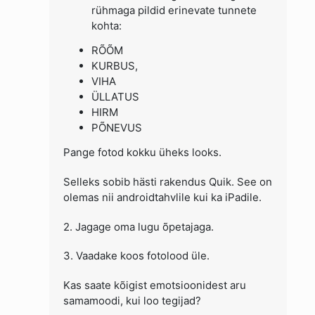
rühmaga pildid erinevate tunnete
kohta:
RÕÕM
KURBUS,
VIHA
ÜLLATUS
HIRM
PÕNEVUS
Pange fotod kokku üheks looks.
Selleks sobib hästi rakendus Quik. See on
olemas nii androidtahvlile kui ka iPadile.
2. Jagage oma lugu õpetajaga.
3. Vaadake koos fotolood üle.
Kas saate kõigist emotsioonidest aru
samamoodi, kui loo tegijad?