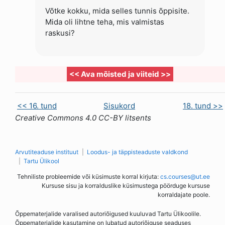
Võtke kokku, mida selles tunnis õppisite.
Mida oli lihtne teha, mis valmistas
raskusi?
<< Ava mõisted ja viiteid >>
<< 16. tund
Sisukord
18. tund >>
Creative Commons 4.0 CC-BY litsents
Arvutiteaduse instituut
Loodus- ja täppisteaduste valdkond
Tartu Ülikool
Tehniliste probleemide või küsimuste korral kirjuta:
cs.courses@ut.ee
Kursuse sisu ja korralduslike küsimustega pöörduge kursuse
korraldajate poole.
Õppematerjalide varalised autoriõigused kuuluvad Tartu Ülikoolile.
Õppematerjalide kasutamine on lubatud autoriõiguse seaduses