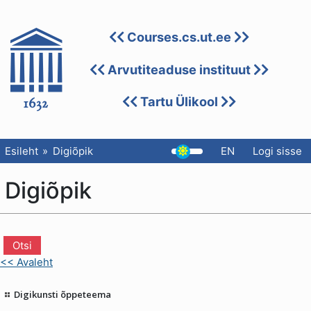
Courses.cs.ut.ee
Arvutiteaduse instituut
Tartu Ülikool
Esileht
Digiõpik
EN
Logi sisse
Digiõpik
<< Avaleht
Digikunsti õppeteema