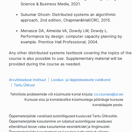
Science & Business Media, 2021.
Sukumar Ghosh: Distributed systems an algorithmic
approach, 2nd edition, Chapman&Hall/CRC, 2015.
Menasce DA, Almeida VA, Dowdy LW, Dowdy L.
Performance by design: computer capacity planning by
example. Prentice Hall Professional; 2004.
Any other distributed systems textbook covering the topics of the
course is also possible to use. Supplementary material will be
provided during the course as needed.
Arvutiteaduse instituut
Loodus- ja täppisteaduste valdkond
Tartu Ülikool
Tehniliste probleemide või küsimuste korral kirjuta:
cs.courses@ut.ee
Kursuse sisu ja korralduslike küsimustega pöörduge kursuse
korraldajate poole.
Õppematerjalide varalised autoriõigused kuuluvad Tartu Ülikoolile.
Õppematerjalide kasutamine on lubatud autoriõiguse seaduses
ettenähtud teose vaba kasutamise eesmärkidel ja tingimustel.
Õppematerjalide kasutamisel on kasutaja kohustatud viitama