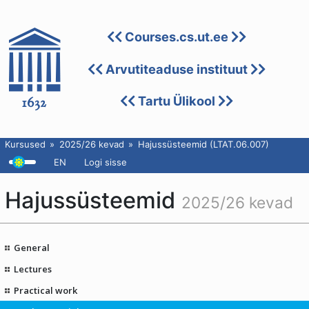
Courses.cs.ut.ee
Arvutiteaduse instituut
Tartu Ülikool
Kursused
2025/26 kevad
Hajussüsteemid (LTAT.06.007)
EN
Logi sisse
Hajussüsteemid
2025/26 kevad
General
Lectures
Practical work