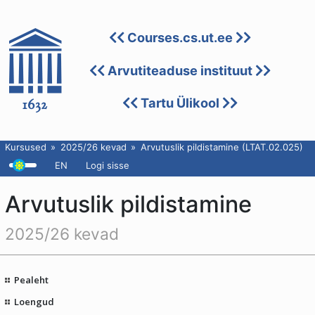
Courses.cs.ut.ee
Arvutiteaduse instituut
Tartu Ülikool
Kursused
2025/26 kevad
Arvutuslik pildistamine (LTAT.02.025)
EN
Logi sisse
Arvutuslik pildistamine
2025/26 kevad
Pealeht
Loengud