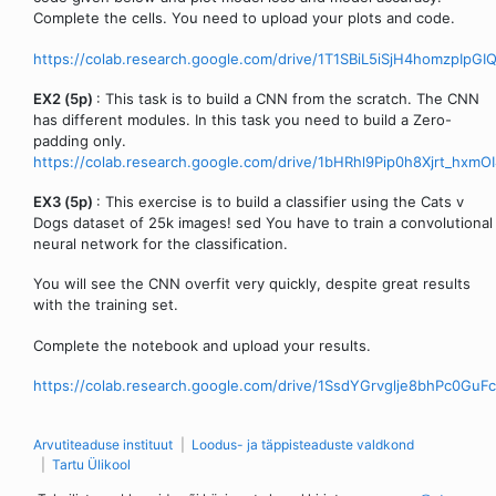
Complete the cells. You need to upload your plots and code.
https://colab.research.google.com/drive/1T1SBiL5iSjH4homzpIpG
EX2 (5p)
: This task is to build a CNN from the scratch. The CNN
has different modules. In this task you need to build a Zero-
padding only.
https://colab.research.google.com/drive/1bHRhl9Pip0h8Xjrt_hxm
EX3 (5p)
: This exercise is to build a classifier using the Cats v
Dogs dataset of 25k images! sed You have to train a convolutional
neural network for the classification.
You will see the CNN overfit very quickly, despite great results
with the training set.
Complete the notebook and upload your results.
https://colab.research.google.com/drive/1SsdYGrvglje8bhPc0Gu
Arvutiteaduse instituut
Loodus- ja täppisteaduste valdkond
Tartu Ülikool