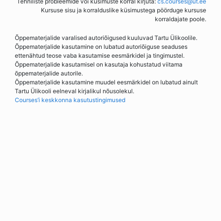
Tehniliste probleemide või küsimuste korral kirjuta:
cs.courses@ut.ee
Kursuse sisu ja korralduslike küsimustega pöörduge kursuse
korraldajate poole.
Õppematerjalide varalised autoriõigused kuuluvad Tartu Ülikoolile.
Õppematerjalide kasutamine on lubatud autoriõiguse seaduses
ettenähtud teose vaba kasutamise eesmärkidel ja tingimustel.
Õppematerjalide kasutamisel on kasutaja kohustatud viitama
õppematerjalide autorile.
Õppematerjalide kasutamine muudel eesmärkidel on lubatud ainult
Tartu Ülikooli eelneval kirjalikul nõusolekul.
Courses’i keskkonna kasutustingimused