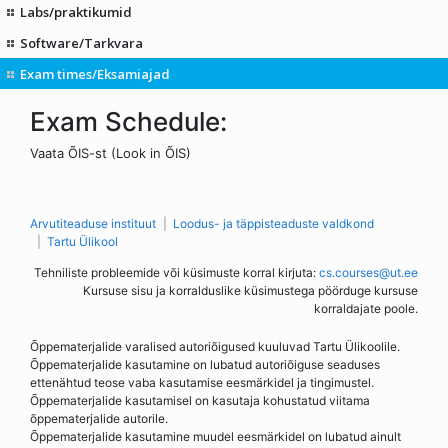
Labs/praktikumid
Software/Tarkvara
Exam times/Eksamiajad
Exam Schedule:
Vaata ÕIS-st (Look in ÕIS)
Arvutiteaduse instituut
Loodus- ja täppisteaduste valdkond
Tartu Ülikool
Tehniliste probleemide või küsimuste korral kirjuta:
cs.courses@ut.ee
Kursuse sisu ja korralduslike küsimustega pöörduge kursuse
korraldajate poole.
Õppematerjalide varalised autoriõigused kuuluvad Tartu Ülikoolile.
Õppematerjalide kasutamine on lubatud autoriõiguse seaduses
ettenähtud teose vaba kasutamise eesmärkidel ja tingimustel.
Õppematerjalide kasutamisel on kasutaja kohustatud viitama
õppematerjalide autorile.
Õppematerjalide kasutamine muudel eesmärkidel on lubatud ainult