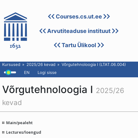
Courses.cs.ut.ee
Arvutiteaduse instituut
Tartu Ülikool
Kursused
2025/26 kevad
Võrgutehnoloogia I (LTAT.06.004)
EN
Logi sisse
Võrgutehnoloogia I
2025/26
kevad
Main/pealeht
Lectures/loengud