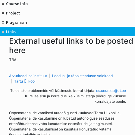
Course Info
Project
Plagiarism
Links
External useful links to be posted
here
TBA.
Arvutiteaduse instituut
Loodus- ja täppisteaduste valdkond
Tartu Ülikool
Tehniliste probleemide või küsimuste korral kirjuta:
cs.courses@ut.ee
Kursuse sisu ja korralduslike küsimustega pöörduge kursuse
korraldajate poole.
Õppematerjalide varalised autoriõigused kuuluvad Tartu Ülikoolile.
Õppematerjalide kasutamine on lubatud autoriõiguse seaduses
ettenähtud teose vaba kasutamise eesmärkidel ja tingimustel.
Õppematerjalide kasutamisel on kasutaja kohustatud viitama
õppematerjalide autorile.