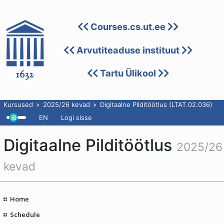
Courses.cs.ut.ee
Arvutiteaduse instituut
Tartu Ülikool
Kursused
2025/26 kevad
Digitaalne Pilditöötlus (LTAT.02.036)
EN
Logi sisse
Digitaalne Pilditöötlus
2025/26
kevad
Home
Schedule