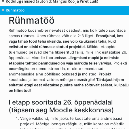
Kodulugemised (autorid: Margus Roo ja Piret Luik)
Rühmatöö
Rühmatöö
Rühmatöö koosneb erinevatest osadest, mis kõik tuleb sooritada
samas rühmas. Ühes rühmas võib olla 2-3 liiget.
Erandjuhul, kes
väga tahab tööd teha üksinda, see võib ka üksinda teha, kuid
eelistud on siiski rühmas esitatud projektid.
Kõikide etappide
tulemused peavad olema fikseeritud failis, mille link esitatakse 26.
õppenädalal Moodle foorumisse.
Järgmised etapid ja eelmiste
etappide tehtud parandused on vaja märkida teise värviga.
Projekti
eesmärgiks
on demonstreerida, et olete omandanud
andmebaaside aine põhilised oskused ja mõisted. Projekti
koostades ja teemat valides mõelge eesmärgile!
Tähtajast hiljem
esitatud etapi eest võetakse punkte maha sõltuvalt sellest, kui palju
on hilinetud!
I etapp sooritada 26. õppenädalal
(täpsem aeg Moodle keskkonnas)
Valige valdkond, mille jaoks te koostate oma andmebaasi
projekti. Mõelge loengus räägitule, mille kohta on mõistlik