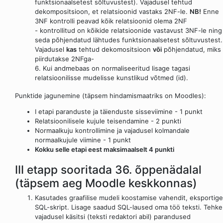
funktsionaalsetest sõltuvustest). Vajadusel tehtud
dekompositsioon, et relatsioonid vastaks 2NF-le.
NB!
Enne
3NF kontrolli peavad kõik relatsioonid olema 2NF
- kontrollitud on kõikide relatsioonide vastavust 3NF-le ning
seda põhjendatud lähtudes funktsionaalsetest sõltuvustest.
Vajadusel
kas
tehtud dekomositsioon
või
põhjendatud, miks
piirdutakse 2NFga-
6. Kui andmebaas on normaliseeritud lisage tagasi
relatsioonilisse mudelisse kunstlikud võtmed (id).
Punktide jagunemine (täpsem hindamismaatriks on Moodles):
I etapi paranduste ja täienduste sisseviimine - 1 punkt
Relatsioonilisele kujule teisendamine - 2 punkti
Normaalkuju kontrollimine ja vajadusel kolmandale
normaalkujule viimine - 1 punkt
Kokku selle etapi eest maksimaalselt 4 punkti
III etapp sooritada 36. õppenädalal
(täpsem aeg Moodle keskkonnas)
Kasutades graafilise mudeli koostamise vahendit, eksportige
SQL-skript. Lisage saadud SQL-laused oma töö teksti. Tehke
vajadusel käsitsi (teksti redaktori abil) parandused