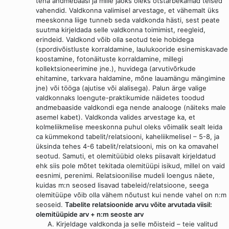
teha andmebaasi ja mille jaoks oleks otstarbekamad teised
vahendid. Valdkonna valimisel arvestage, et vähemalt üks
meeskonna liige tunneb seda valdkonda hästi, sest peate
suutma kirjeldada selle valdkonna toimimist, reegleid,
erindeid. Valdkond võib olla seotud teie hobidega
(spordivõistluste korraldamine, laulukooride esinemiskavade
koostamine, fotonäituste korraldamine, millegi
kollektsioneerimine jne.), huvidega (arvutivõrkude
ehitamine, tarkvara haldamine, mõne lauamängu mängimine
jne) või tööga (ajutise või alalisega). Palun ärge valige
valdkonnaks loengute-praktikumide näidetes toodud
andmebaaside valdkondi ega nende analooge (näiteks male
asemel kabet). Valdkonda valides arvestage ka, et
kolmeliikmelise meeskonna puhul oleks võimalik sealt leida
ca kümmekond tabelit/relatsiooni, kaheliikmelisel – 5-8, ja
üksinda tehes 4-6 tabelit/relatsiooni, mis on ka omavahel
seotud. Samuti, et olemitüübid oleks piisavalt kirjeldatud
ehk siis pole mõtet tekitada olemitüüpi isikud, millel on vaid
eesnimi, perenimi. Relatsioonilise mudeli loengus näete,
kuidas m:n seosed lisavad tabeleid/relatsioone, seega
olemitüüpe võib olla vähem nõutust kui nende vahel on n:m
seoseid.
Tabelite relatsioonide arvu võite arvutada viisil:
olemitüüpide arv + n:m seoste arv
Kirjeldage valdkonda ja selle mõisteid – teie valitud