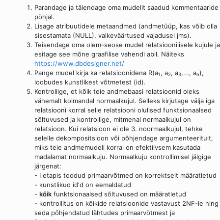
Parandage ja täiendage oma mudelit saadud kommentaaride
põhjal.
Lisage atribuutidele metaandmed (andmetüüp, kas võib olla
sisestamata (NULL), vaikeväärtused vajadusel jms).
Teisendage oma olem-seose mudel relatsioonilisele kujule ja
esitage see mõne graafilise vahendi abil. Näiteks
https://www.dbdesigner.net/
Pange mudel kirja ka relatsioonidena R(a
, a
, a
,..., a
),
1
2
3
n
loobudes kunstlikest võtmetest (id).
Kontrollige, et kõik teie andmebaasi relatsioonid oleks
vähemalt kolmandal normaalkujul. Selleks kirjutage välja iga
relatsiooni korral selle relatsiooni olulised funktsionaalsed
sõltuvused ja kontrollige, mitmenal normaalkujul on
relatsioon. Kui relatsioon ei ole 3. noormaalkujul, tehke
selelle dekompositsioon või põhjendage argumenteeritult,
miks teie andmemudeli korral on efektiivsem kasutada
madalamat normaalkuju. Normaalkuju kontrollimisel jälgige
järgenat:
- I etapis toodud primaarvõtmed on korrektselt määratletud
- kunstlikud id'd on eemaldatud
-
kõik
funktsionaalsed sõltuvused on määratletud
- kontrollitus on kõikide relatsioonide vastavust 2NF-le ning
seda põhjendatud lähtudes primaarvõtmest ja