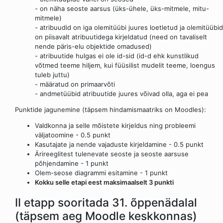
- on näha seoste aarsus (üks-ühele, üks-mitmele, mitu-
mitmele)
- atribuudid on iga olemitüübi juures loetletud ja olemitüübid
on piisavalt atribuutidega kirjeldatud (need on tavaliselt
nende päris-elu objektide omadused)
- atribuutide hulgas ei ole id-sid (id-d ehk kunstlikud
võtmed teeme hiljem, kui füüsilist mudelit teeme, loengus
tuleb juttu)
- määratud on primaarvõti
- andmetüübid atribuutide juures võivad olla, aga ei pea
Punktide jagunemine (täpsem hindamismaatriks on Moodles):
Valdkonna ja selle mõistete kirjeldus ning probleemi
väljatoomine - 0.5 punkt
Kasutajate ja nende vajaduste kirjeldamine - 0.5 punkt
Ärireeglitest tulenevate seoste ja seoste aarsuse
põhjendamine - 1 punkt
Olem-seose diagrammi esitamine - 1 punkt
Kokku selle etapi eest maksimaalselt 3 punkti
II etapp sooritada 31. õppenädalal
(täpsem aeg Moodle keskkonnas)