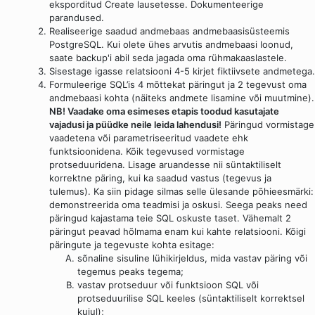
eksporditud Create lausetesse. Dokumenteerige
parandused.
Realiseerige saadud andmebaas andmebaasisüsteemis
PostgreSQL. Kui olete ühes arvutis andmebaasi loonud,
saate backup'i abil seda jagada oma rühmakaaslastele.
Sisestage igasse relatsiooni 4-5 kirjet fiktiivsete andmetega.
Formuleerige SQL’is 4 mõttekat päringut ja 2 tegevust oma
andmebaasi kohta (näiteks andmete lisamine või muutmine).
NB! Vaadake oma esimeses etapis toodud kasutajate
vajadusi ja püüdke neile leida lahendusi!
Päringud vormistage
vaadetena või parametriseeritud vaadete ehk
funktsioonidena. Kõik tegevused vormistage
protseduuridena. Lisage aruandesse nii süntaktiliselt
korrektne päring, kui ka saadud vastus (tegevus ja
tulemus). Ka siin pidage silmas selle ülesande põhieesmärki:
demonstreerida oma teadmisi ja oskusi. Seega peaks need
päringud kajastama teie SQL oskuste taset. Vähemalt 2
päringut peavad hõlmama enam kui kahte relatsiooni. Kõigi
päringute ja tegevuste kohta esitage:
sõnaline sisuline lühikirjeldus, mida vastav päring või
tegemus peaks tegema;
vastav protseduur või funktsioon SQL või
protseduurilise SQL keeles (süntaktiliselt korrektsel
kujul);