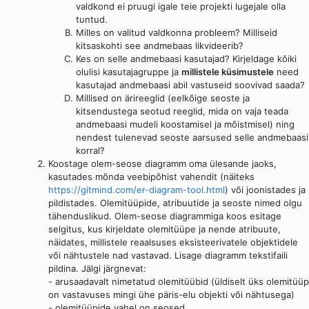
valdkond ei pruugi igale teie projekti lugejale olla
tuntud.
Milles on valitud valdkonna probleem? Milliseid
kitsaskohti see andmebaas likvideerib?
Kes on selle andmebaasi kasutajad? Kirjeldage kõiki
olulisi kasutajagruppe ja
millistele küsimustele
need
kasutajad andmebaasi abil vastuseid soovivad saada?
Millised on ärireeglid (eelkõige seoste ja
kitsendustega seotud reeglid, mida on vaja teada
andmebaasi mudeli koostamisel ja mõistmisel) ning
nendest tulenevad seoste aarsused selle andmebaasi
korral?
Koostage olem-seose diagramm oma ülesande jaoks,
kasutades mõnda veebipõhist vahendit (näiteks
https://gitmind.com/er-diagram-tool.html
) või joonistades ja
pildistades. Olemitüüpide, atribuutide ja seoste nimed olgu
tähenduslikud. Olem-seose diagrammiga koos esitage
selgitus, kus kirjeldate olemitüüpe ja nende atribuute,
näidates, millistele reaalsuses eksisteerivatele objektidele
või nähtustele nad vastavad. Lisage diagramm tekstifaili
pildina. Jälgi järgnevat:
- arusaadavalt nimetatud olemitüübid (üldiselt üks olemitüüp
on vastavuses mingi ühe päris-elu objekti või nähtusega)
- olemitüüpide vahel on seosed