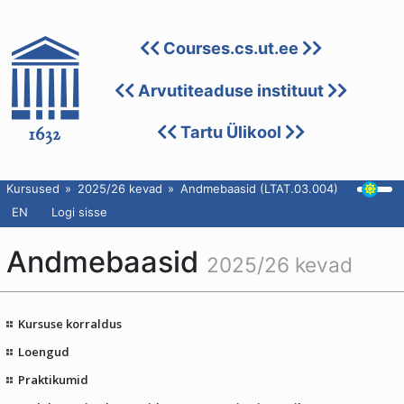
Courses.cs.ut.ee
Arvutiteaduse instituut
Tartu Ülikool
Kursused
2025/26 kevad
Andmebaasid (LTAT.03.004)
EN
Logi sisse
Andmebaasid
2025/26 kevad
Kursuse korraldus
Loengud
Praktikumid