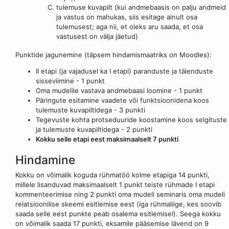
tulemuse kuvapilt (kui andmebaasis on palju andmeid
ja vastus on mahukas, siis esitage ainult osa
tulemusest; aga nii, et oleks aru saada, et osa
vastusest on välja jäetud)
Punktide jagunemine (täpsem hindamismaatriks on Moodles):
II etapi (ja vajadusel ka I etapi) paranduste ja täienduste
sisseviimine - 1 punkt
Oma mudelile vastava andmebaasi loomine - 1 punkt
Päringute esitamine vaadete või funktsioonidena koos
tulemuste kuvapiltidega - 3 punkti
Tegevuste kohta protseduuride koostamine koos selgituste
ja tulemuste kuvapiltidega - 2 punkti
Kokku selle etapi eest maksimaalselt 7 punkti
Hindamine
Kokku on võimalik koguda rühmatöö kolme etapiga 14 punkti,
millele lisanduvad maksimaalselt 1 punkt teiste rühmade I etapi
kommenteerimise ning 2 punkti oma mudeli seminaris oma mudeli
relatsioonilise skeemi esitlemise eest (iga rühmaliige, kes soovib
saada selle eest punkte peab osalema esitlemisel). Seega kokku
on võimalik saada 17 punkti, eksamile pääsemise lävend on 9