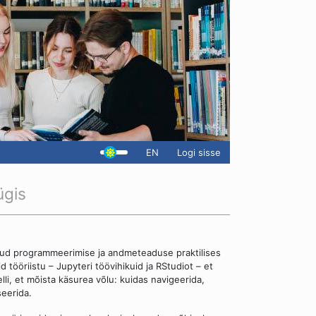
EN
Logi sisse
ügis
ud programmeerimise ja andmeteaduse praktilises
tööriistu – Jupyteri töövihikuid ja RStudiot – et
i, et mõista käsurea võlu: kuidas navigeerida,
seerida.