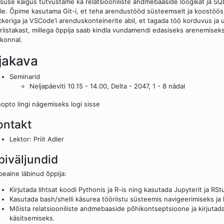
suse käigus tutvustame ka relatsiooniliste andmebaaside loogikat ja SQ
le. Õpime kasutama Git-i, et teha arendustööd süsteemselt ja koostöö
keriga ja VSCode’i arenduskonteinerite abil, et tagada töö korduvus ja 
riistakast, millega õppija saab kindla vundamendi edasiseks arenemise
konnal.
jakava
Seminarid
Neljapäeviti 10.15 - 14.00, Delta - 2047, 1 - 8 nädal
opto lingi nägemiseks logi sisse
ontakt
Lektor: Priit Adler
piväljundid
eaine läbinud õppija:
Kirjutada lihtsat koodi Pythonis ja R-is ning kasutada Jupyterit ja RS
Kasutada bash/shelli käsurea tööriistu süsteemis navigeerimiseks ja
Mõista relatsiooniliste andmebaaside põhikontseptsioone ja kirjutad
käsitsemiseks.