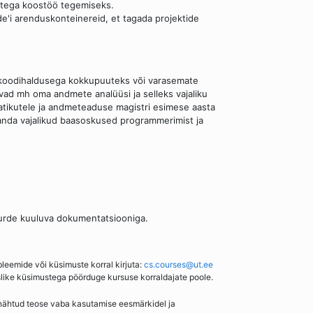
jatega koostöö tegemiseks.
e'i arenduskonteinereid, et tagada projektide
a koodihaldusega kokkupuuteks või varasemate
vad mh oma andmete analüüsi ja selleks vajaliku
aatikutele ja andmeteaduse magistri esimese aasta
anda vajalikud baasoskused programmerimist ja
juurde kuuluva dokumentatsiooniga.
bleemide või küsimuste korral kirjuta:
cs.courses@ut.ee
slike küsimustega pöörduge kursuse korraldajate poole.
enähtud teose vaba kasutamise eesmärkidel ja