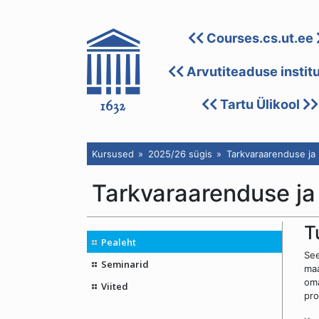
Courses.cs.ut.ee
Arvutiteaduse instit
Tartu Ülikool
Kursused
2025/26 sügis
Tarkvaraarenduse ja
Tarkvaraarenduse ja
T
Pealeht
See
Seminarid
maa
oma
Viited
pro