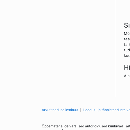
S
Mõe
tea
tar
tud
koo
H
Ain
Arvutiteaduse instituut
Loodus- ja täppisteaduste v
Õppematerjalide varalised autoriõigused kuuluvad Tar