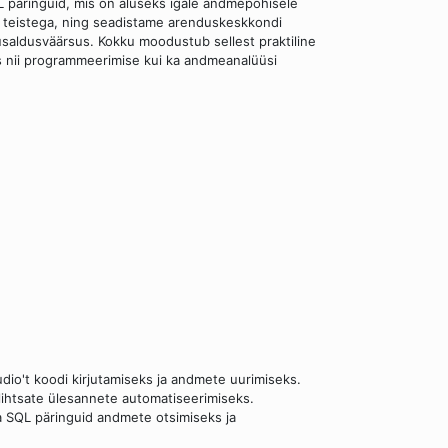
L päringuid, mis on aluseks igale andmepõhisele
s teistega, ning seadistame arenduskeskkondi
usaldusväärsus. Kokku moodustub sellest praktiline
ks nii programmeerimise kui ka andmeanalüüsi
tudio't koodi kirjutamiseks ja andmete uurimiseks.
 lihtsate ülesannete automatiseerimiseks.
a SQL päringuid andmete otsimiseks ja