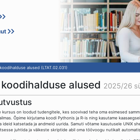
uut
 koodihalduse alused (LTAT.02.031)
 koodihalduse alused
2025/26 s
utvustus
 kursus on loodud tudengitele, kes soovivad teha oma esimesed samm
ilmas. Õpime kirjutama koodi Pythonis ja R-is ning kasutame kaasaegseid 
 ideid katsetada ja andmeid uurida. Samuti võtame kasutusele UNIX shell
tsesse juhtida ja väikeste skriptide abil oma töövoogu nutikalt automati