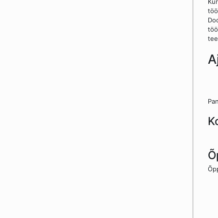
Kur
töö
Doc
töö
tee
A
Pan
K
Õ
Õpp