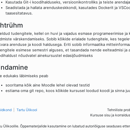
Kasutada Git-i koodihalduseks, versioonikontrolliks ja teiste arenda
Seadistada ja hallata arenduskeskkondi, kasutades Dockerit ja VSCod
taasesitatavus.
ihtrühm
ldud tudengitele, kellel on huvi ja vajadus esmase programeerimise j
dmiste värskendamiseks. Sobib kõikide erialade tudengitele, kes tegele
kvara arenduse ja koodi haldusega. Eriti sobib informaatika mitteinform
engitele esimese semestri alguses, et tasandada nende eelteadmisi ja 
dihaldust nõudvatel ainekursustel edasijõudmiseks
indamine
e edukaks läbimiseks peab
sooritama kõik aine Moodle lehel olevad testid
estiama oma git repo, koos kõikide kursusel loodud koodi ja sinna 
aldkond
Tartu Ülikool
Tehniliste pro
Kursuse sisu ja korraldu
tu Ülikoolile. Õppematerjalide kasutamine on lubatud autoriõiguse seaduses ett